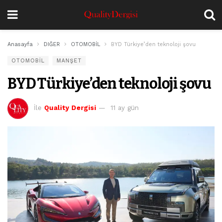
Anasayfa
DIĞER
OTOMOBİL
BYD Türkiye’den teknoloji şovu
OTOMOBİL
MANŞET
BYD Türkiye’den teknoloji şovu
İle
Quality Dergisi
11 ay gün