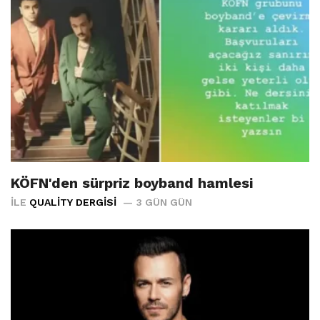
KÖFN'den sürpriz boyband hamlesi
İLE
QUALITY DERGISI
3 GÜN GÜN