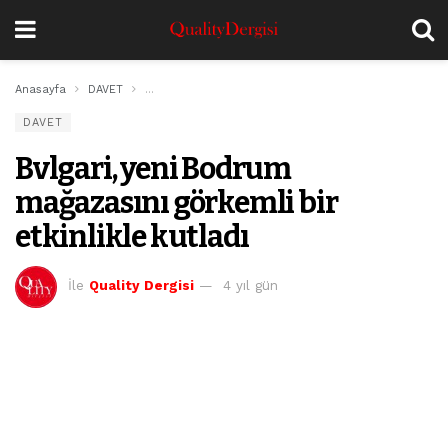
Anasayfa
DAVET
Bvlgari, yeni Bodrum mağazasını görkemli bir etkinlikle
DAVET
Bvlgari, yeni Bodrum
mağazasını görkemli bir
etkinlikle kutladı
İle
Quality Dergisi
4 yıl gün