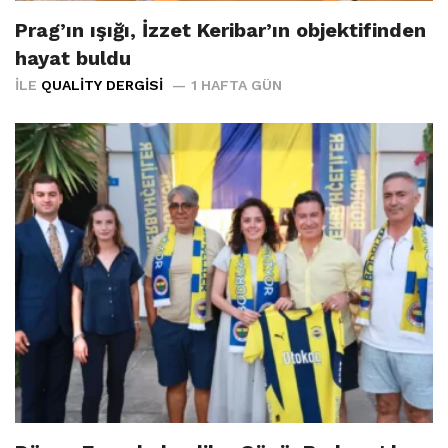
Prag’ın ışığı, İzzet Keribar’ın objektifinden
hayat buldu
İLE
QUALITY DERGISI
1 HAFTA GÜN