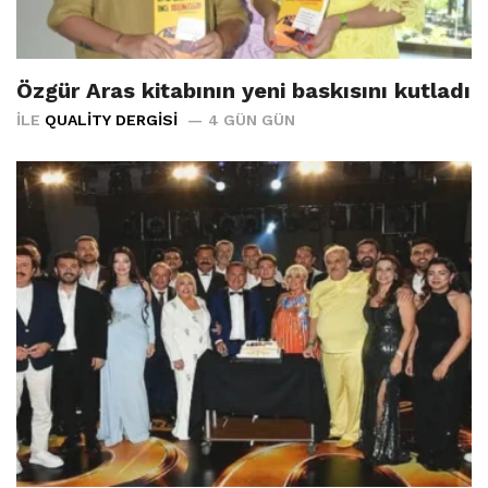
Özgür Aras kitabının yeni baskısını kutladı
İLE
QUALITY DERGISI
4 GÜN GÜN