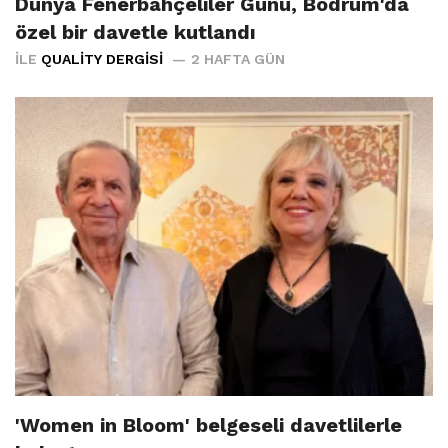
Dünya Fenerbahçeliler Günü, Bodrum'da
özel bir davetle kutlandı
İLE
QUALITY DERGISI
2 HAFTA GÜN
'Women in Bloom' belgeseli davetlilerle