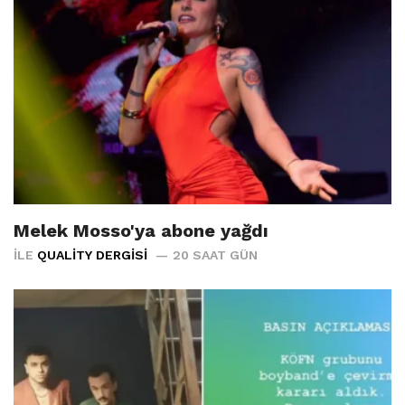
Melek Mosso'ya abone yağdı
İLE
QUALITY DERGISI
20 SAAT GÜN