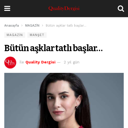
Anasayfa
MAGAZİN
Bütün aşklar tatlı başlar…
MAGAZİN
MANŞET
Bütün aşklar tatlı başlar…
İle
Quality Dergisi
2 yıl gün