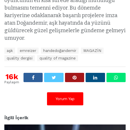
oyuncunun en kısa sürede aradığı mutluluğu
bulmasını temenni ediyor. Bu dönemde
kariyerine odaklanarak başarılı projelere imza
atan Doğandemir, aşk hayatında da yüzünü
güldürecek güzel gelişmelerle gündeme gelmeyi
umuyor.
E
aşk
emreizer
handedoğandemir
MAGAZİN
t
quality dergisi
quality of magazine
i
k
e
16k
t
l
Paylaşım
e
r
:
Yorum Yap
İlgili İçerik