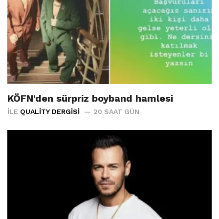
KÖFN'den sürpriz boyband hamlesi
İLE
QUALITY DERGISI
20 SAAT GÜN