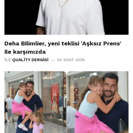
Deha Bilimlier, yeni teklisi 'Aşksız Prens'
ile karşımızda
İLE
QUALITY DERGISI
20 SAAT GÜN