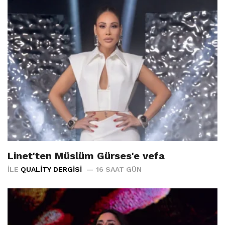
Linet'ten Müslüm Gürses'e vefa
İLE
QUALITY DERGISI
16 SAAT GÜN