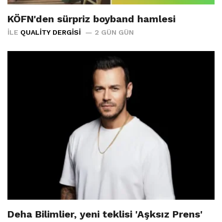
KÖFN'den sürpriz boyband hamlesi
İLE
QUALITY DERGISI
2 GÜN GÜN
Deha Bilimlier, yeni teklisi 'Aşksız Prens'