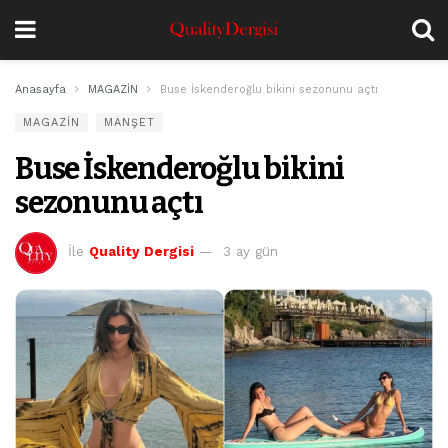
Anasayfa
MAGAZİN
Buse İskenderoğlu bikini sezonunu açtı
MAGAZİN
MANŞET
Buse İskenderoğlu bikini
sezonunu açtı
İle
Quality Dergisi
3 ay gün