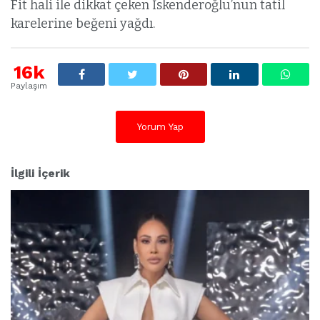
Fit hali ile dikkat çeken İskenderoğlu’nun tatil
karelerine beğeni yağdı.
16k
Paylaşım
Yorum Yap
İlgili İçerik