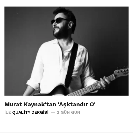
Murat Kaynak'tan 'Aşktandır O'
İLE
QUALITY DERGISI
2 GÜN GÜN