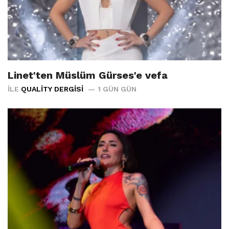
Linet'ten Müslüm Gürses'e vefa
İLE
QUALITY DERGISI
1 GÜN GÜN