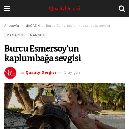
Anasayfa
MAGAZİN
Burcu Esmersoy’un kaplumbağa sevgisi
MAGAZİN
MANŞET
Burcu Esmersoy’un
kaplumbağa sevgisi
İle
Quality Dergisi
2 ay gün