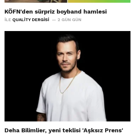
KÖFN'den sürpriz boyband hamlesi
İLE
QUALITY DERGISI
2 GÜN GÜN
Deha Bilimlier, yeni teklisi 'Aşksız Prens'