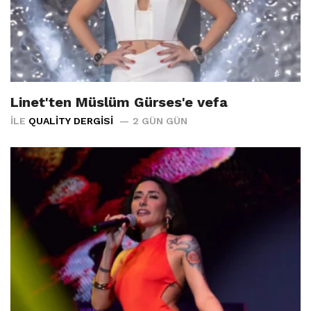
Linet'ten Müslüm Gürses'e vefa
İLE
QUALITY DERGISI
2 GÜN GÜN