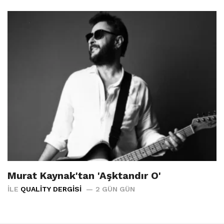
Murat Kaynak'tan 'Aşktandır O'
İLE
QUALITY DERGISI
2 GÜN GÜN