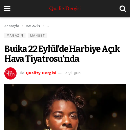
Anasayfa
MAGAZİN
Buika 22 Eylül’de Harbiye Açık Hava Tiyatrosu’nda
MAGAZİN
MANŞET
Buika 22 Eylül’de Harbiye Açık
Hava Tiyatrosu’nda
İle
Quality Dergisi
2 yıl gün