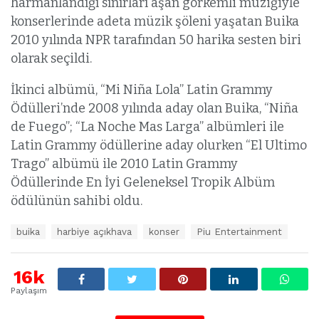
harmanlandığı sınırları aşan görkemli müziğiyle
konserlerinde adeta müzik şöleni yaşatan Buika
2010 yılında NPR tarafından 50 harika sesten biri
olarak seçildi.
İkinci albümü, “Mi Niña Lola” Latin Grammy
Ödülleri’nde 2008 yılında aday olan Buika, “Niña
de Fuego”; “La Noche Mas Larga” albümleri ile
Latin Grammy ödüllerine aday olurken “El Ultimo
Trago” albümü ile 2010 Latin Grammy
Ödüllerinde En İyi Geleneksel Tropik Albüm
ödülünün sahibi oldu.
E
buika
harbiye açıkhava
konser
Piu Entertainment
t
i
k
16k
e
Paylaşım
t
l