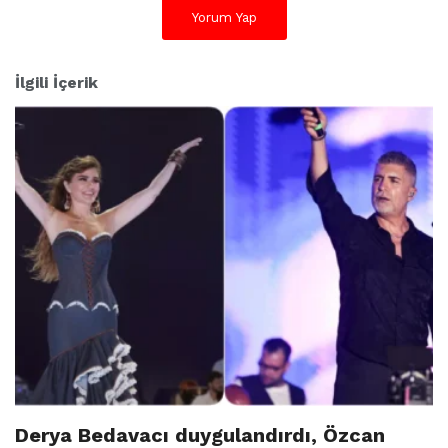
e
Yorum Yap
r
:
İlgili İçerik
Derya Bedavacı duygulandırdı, Özcan