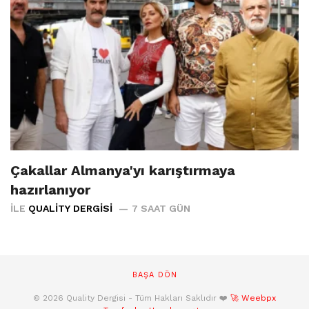
Çakallar Almanya'yı karıştırmaya
hazırlanıyor
İLE
QUALITY DERGISI
7 SAAT GÜN
BAŞA DÖN
© 2026 Quality Dergisi - Tüm Hakları Saklıdır ❤️
🚀 Weebpx