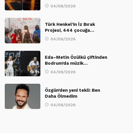
04/08/2026
Türk Henkel’in İz Bırak
Projesi, 444 çocuğa…
04/08/2026
Eda–Metin Özülkü çiftinden
Bodrum’da müzik…
04/08/2026
Özgün’den yeni tekli: Ben
Daha Ölmedim
04/08/2026