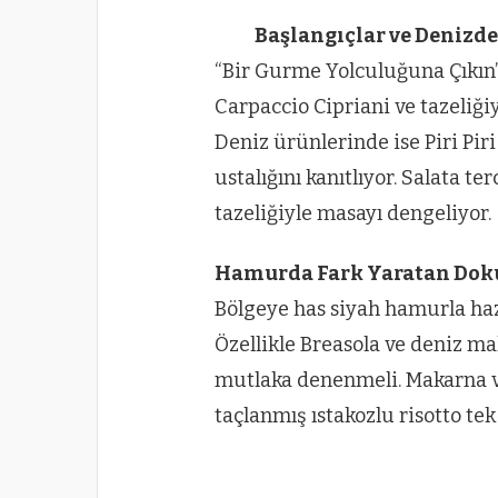
Başlangıçlar ve Denizd
“Bir Gurme Yolculuğuna Çıkın”
Carpaccio Cipriani ve tazeliği
Deniz ürünlerinde ise Piri Piri
ustalığını kanıtlıyor. Salata te
tazeliğiyle masayı dengeliyor.
Hamurda Fark Yaratan Dok
Bölgeye has siyah hamurla haz
Özellikle Breasola ve deniz m
mutlaka denenmeli. Makarna ve
taçlanmış ıstakozlu risotto te