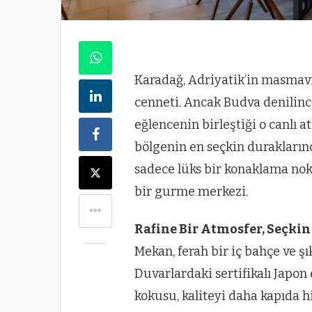
Karadağ, Adriyatik’in masmavi
cenneti. Ancak Budva denilinc
eğlencenin birleştiği o canlı 
bölgenin en seçkin durakların
sadece lüks bir konaklama nokt
bir gurme merkezi.
Rafine Bir Atmosfer, Seçkin
Mekan, ferah bir iç bahçe ve şık
Duvarlardaki sertifikalı Japon 
kokusu, kaliteyi daha kapıda hi