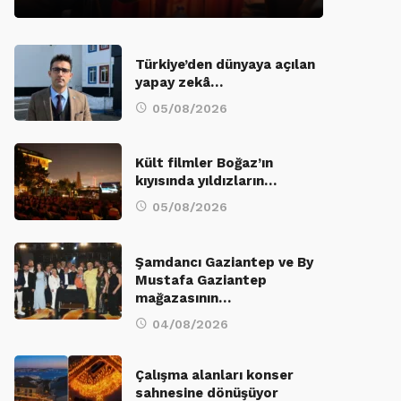
Türkiye’den dünyaya açılan
yapay zekâ…
05/08/2026
Kült filmler Boğaz’ın
kıyısında yıldızların…
05/08/2026
Şamdancı Gaziantep ve By
Mustafa Gaziantep
mağazasının…
04/08/2026
Çalışma alanları konser
sahnesine dönüşüyor