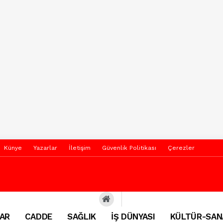
Künye
Yazarlar
İletişim
Güvenlik Politikası
Çerezler
AR
CADDE
SAĞLIK
İŞ DÜNYASI
KÜLTÜR-SAN