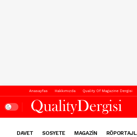
Anasayfas
Hakkımızda
Quality Of Magazine Dergisi
Dark mode
DAVET
SOSYETE
MAGAZİN
RÖPORTAJL