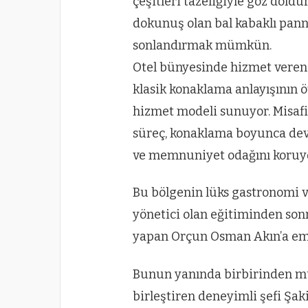
çeşitleri tazeliğiyle göz doldur
dokunuş olan bal kabaklı panna
sonlandırmak mümkün.
Otel bünyesinde hizmet veren 
klasik konaklama anlayışının öt
hizmet modeli sunuyor. Misaf
süreç, konaklama boyunca deva
ve memnuniyet odağını koruyo
Bu bölgenin lüks gastronomi ve
yönetici olan eğitiminden sonr
yapan Orçun Osman Akın’a em
Bunun yanında birbirinden mu
birleştiren deneyimli şefi Ş