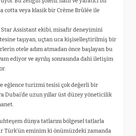
uyor. Bu zengin şöleni, hafif ve yaratıcı bir
 cotta veya klasik bir Crème Brûlée ile
Star Assistant ekibi, misafir deneyimini
esine taşıyan, uçtan uca kişiselleştirilmiş bir
irlerin otele adım atmadan önce başlayan bu
m ediyor ve ayrılış sonrasında dahi iletişim
r.
 eğlence turizmi tesisi çok değerli bir
a Dubai’de uzun yıllar üst düzey yöneticilik
anet.
hteşem dünya tatlarını bölgesel tatlarla
akir Türk’ün eminim ki önümüzdeki zamanda