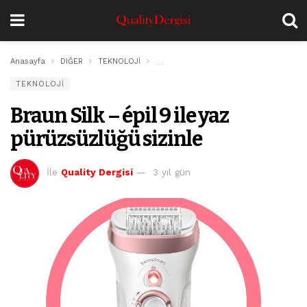
Anasayfa
DIĞER
TEKNOLOJİ
Braun Silk – épil 9 ile yaz pürüzsüzlüğü
TEKNOLOJİ
Braun Silk – épil 9 ile yaz
pürüzsüzlüğü sizinle
İle
Quality Dergisi
3 yıl gün