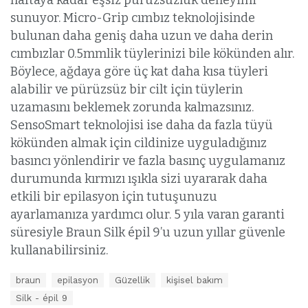
sunuyor. Micro-Grip cımbız teknolojisinde
bulunan daha geniş daha uzun ve daha derin
cımbızlar 0.5mmlik tüylerinizi bile kökünden alır.
Böylece, ağdaya göre üç kat daha kısa tüyleri
alabilir ve pürüzsüz bir cilt için tüylerin
uzamasını beklemek zorunda kalmazsınız.
SensoSmart teknolojisi ise daha da fazla tüyü
kökünden almak için cildinize uyguladığınız
basıncı yönlendirir ve fazla basınç uygulamanız
durumunda kırmızı ışıkla sizi uyararak daha
etkili bir epilasyon için tutuşunuzu
ayarlamanıza yardımcı olur. 5 yıla varan garanti
süresiyle Braun Silk épil 9’u uzun yıllar güvenle
kullanabilirsiniz.
E
braun
epilasyon
Güzellik
kişisel bakım
t
Silk - épil 9
i