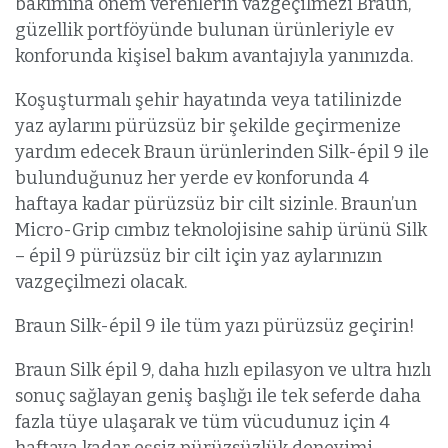
bakımına önem verenlerin vazgeçilmezi Braun,
güzellik portföyünde bulunan ürünleriyle ev
konforunda kişisel bakım avantajıyla yanınızda.
Koşuşturmalı şehir hayatında veya tatilinizde
yaz aylarını pürüzsüz bir şekilde geçirmenize
yardım edecek Braun ürünlerinden Silk-épil 9 ile
bulunduğunuz her yerde ev konforunda 4
haftaya kadar pürüzsüz bir cilt sizinle. Braun’un
Micro-Grip cımbız teknolojisine sahip ürünü Silk
– épil 9 pürüzsüz bir cilt için yaz aylarınızın
vazgeçilmezi olacak.
Braun Silk-épil 9 ile tüm yazı pürüzsüz geçirin!
Braun Silk épil 9, daha hızlı epilasyon ve ultra hızlı
sonuç sağlayan geniş başlığı ile tek seferde daha
fazla tüye ulaşarak ve tüm vücudunuz için 4
haftaya kadar eşsiz pürüzsüzlük deneyimi