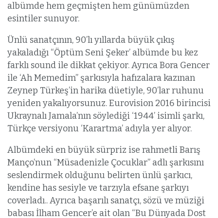
albümde hem geçmişten hem günümüzden
esintiler sunuyor.
Ünlü sanatçının, 90’lı yıllarda büyük çıkış
yakaladığı “Öptüm Seni Şeker’ albümde bu kez
farklı sound ile dikkat çekiyor. Ayrıca Bora Gencer
ile ‘Ah Memedim” şarkısıyla hafızalara kazınan
Zeynep Türkeş’in harika düetiyle, 90’lar ruhunu
yeniden yakalıyorsunuz. Eurovision 2016 birincisi
Ukraynalı Jamala’nın söylediği ‘1944’ isimli şarkı,
Türkçe versiyonu ‘Karartma’ adıyla yer alıyor.
Albümdeki en büyük sürpriz ise rahmetli Barış
Manço’nun “Müsadenizle Çocuklar” adlı şarkısını
seslendirmek olduğunu belirten ünlü şarkıcı,
kendine has sesiyle ve tarzıyla efsane şarkıyı
coverladı.. Ayrıca başarılı sanatçı, sözü ve müziği
babası İlham Gencer’e ait olan “Bu Dünyada Dost