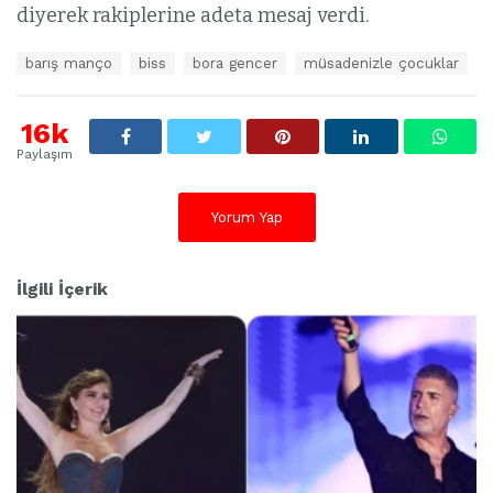
diyerek rakiplerine adeta mesaj verdi.
E
barış manço
biss
bora gencer
müsadenizle çocuklar
t
i
k
16k
e
Paylaşım
t
l
e
Yorum Yap
r
:
İlgili İçerik