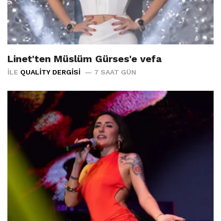
Linet'ten Müslüm Gürses'e vefa
İLE
QUALITY DERGISI
7 SAAT GÜN