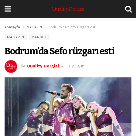
Anasayfa
MAGAZİN
Bodrum’da Sefo rüzgarı esti
MAGAZİN
MANŞET
Bodrum’da Sefo rüzgarı esti
İle
Quality Dergisi
3 yıl gün