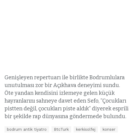
Genişleyen repertuarı ile birlikte Bodrumlulara
unutulması zor bir Açıkhava deneyimi sundu.
Öte yandan kendisini izlemeye gelen küçük
hayranlarını sahneye davet eden Sefo, ”Çocukları
pistten değil, çocukları piste aldık” diyerek esprili
bir şekilde rap dünyasına göndermede bulundu.
E
bodrum antik tiyatro
BtcTurk
kerkisolfej
konser
t