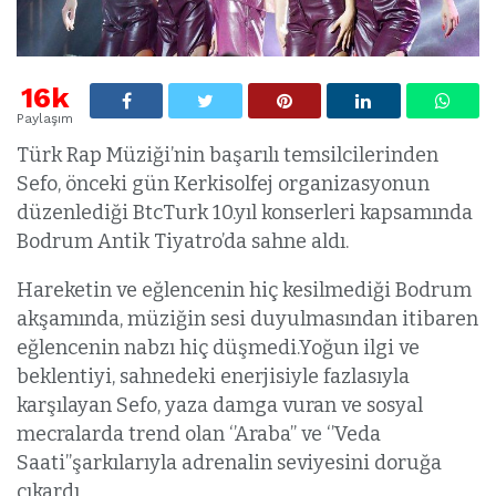
16k
Paylaşım
Türk Rap Müziği’nin başarılı temsilcilerinden
Sefo, önceki gün Kerkisolfej organizasyonun
düzenlediği BtcTurk 10.yıl konserleri kapsamında
Bodrum Antik Tiyatro’da sahne aldı.
Hareketin ve eğlencenin hiç kesilmediği Bodrum
akşamında, müziğin sesi duyulmasından itibaren
eğlencenin nabzı hiç düşmedi.Yoğun ilgi ve
beklentiyi, sahnedeki enerjisiyle fazlasıyla
karşılayan Sefo, yaza damga vuran ve sosyal
mecralarda trend olan ‘’Araba’’ ve ‘’Veda
Saati’’şarkılarıyla adrenalin seviyesini doruğa
çıkardı.