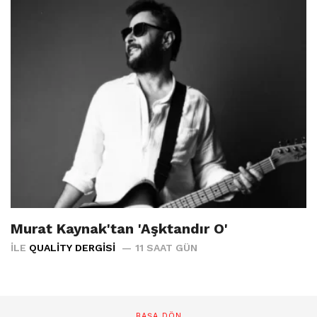
Murat Kaynak'tan 'Aşktandır O'
İLE
QUALITY DERGISI
11 SAAT GÜN
BAŞA DÖN