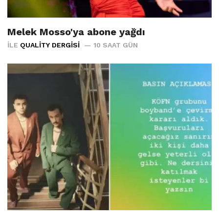
Melek Mosso'ya abone yağdı
İLE
QUALITY DERGISI
10 SAAT GÜN