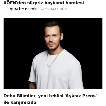
KÖFN'den sürpriz boyband hamlesi
İLE
QUALITY DERGISI
10 SAAT GÜN
Deha Bilimlier, yeni teklisi 'Aşksız Prens'
ile karşımızda