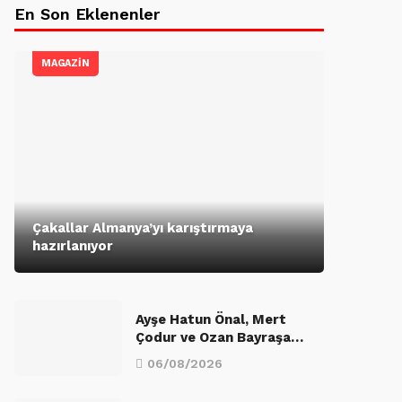
En Son Eklenenler
MAGAZİN
Çakallar Almanya’yı karıştırmaya
hazırlanıyor
Ayşe Hatun Önal, Mert
Çodur ve Ozan Bayraşa…
06/08/2026