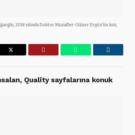
aoğlu, 2018 yılında Doktor Muzaffer-Gülser Ergöz’ün kızı,
r
X
Pinterest
WhatsApp
Linkedin
Ünsalan, Quality sayfalarına konuk