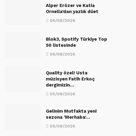
Alper Erözer ve Katia
Ornella’dan yazlık düet
06/08/2026
Blok3, Spotify Türkiye Top
50 listesinde
06/08/2026
Quality özel! Usta
müzisyen Fatih Erkoç
dergimizin…
05/08/2026
Gelinim Mutfakta yeni
sezona ‘Merhaba’…
05/08/2026