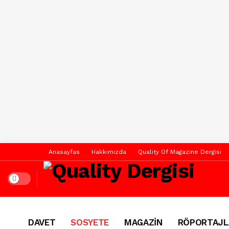
Anasayfas
Hakkımızda
Quality Of Magazine Dergisi
Dark mode
DAVET
SOSYETE
MAGAZİN
RÖPORTAJL