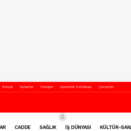
Künye
Yazarlar
İletişim
Güvenlik Politikası
Çerezler
AR
CADDE
SAĞLIK
İŞ DÜNYASI
KÜLTÜR-SAN