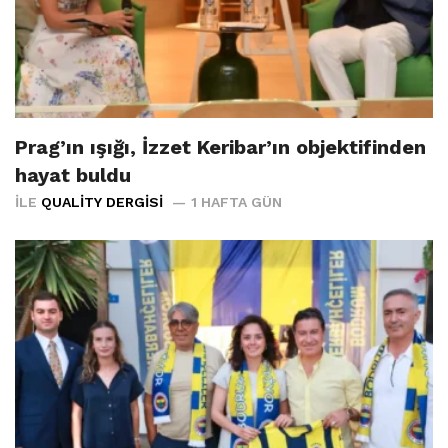
Prag’ın ışığı, İzzet Keribar’ın objektifinden
hayat buldu
İLE
QUALITY DERGISI
1 HAFTA GÜN