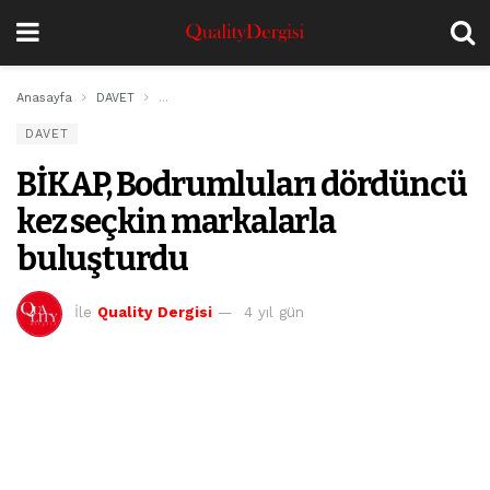
Anasayfa
DAVET
BİKAP, Bodrumluları dördüncü kez seçkin markalarla 
DAVET
BİKAP, Bodrumluları dördüncü
kez seçkin markalarla
buluşturdu
İle
Quality Dergisi
4 yıl gün