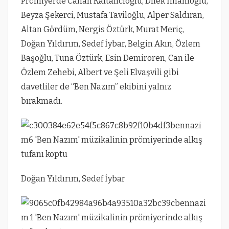
Prömiyerde Canan Kaftancıoğlu, Dilek İmamoğlu,
Beyza Şekerci, Mustafa Taviloğlu, Alper Saldıran,
Altan Gördüm, Nergis Öztürk, Murat Meriç,
Doğan Yıldırım, Sedef İybar, Belgin Akın, Özlem
Başoğlu, Tuna Öztürk, Esin Demiroren, Can ile
Özlem Zehebi, Albert ve Şeli Elvaşvili gibi
davetliler de “Ben Nazım” ekibini yalnız
bırakmadı.
Doğan Yıldırım, Sedef İybar