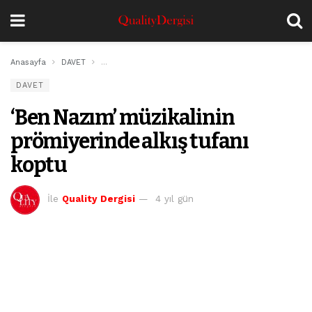
Anasayfa
DAVET
‘Ben Nazım’ müzikalinin prömiyerinde alkış tufanı kop
DAVET
‘Ben Nazım’ müzikalinin
prömiyerinde alkış tufanı
koptu
İle
Quality Dergisi
4 yıl gün