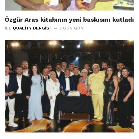
Özgür Aras kitabının yeni baskısını kutladı
İLE
QUALITY DERGISI
3 GÜN GÜN