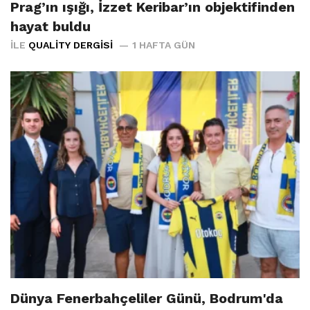
Prag’ın ışığı, İzzet Keribar’ın objektifinden
hayat buldu
İLE
QUALITY DERGISI
1 HAFTA GÜN
Dünya Fenerbahçeliler Günü, Bodrum'da