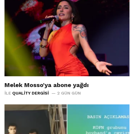
Melek Mosso'ya abone yağdı
İLE
QUALITY DERGISI
2 GÜN GÜN