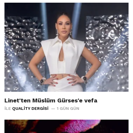
Linet'ten Müslüm Gürses'e vefa
İLE
QUALITY DERGISI
1 GÜN GÜN