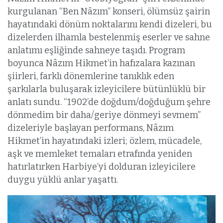
kurgulanan “Ben Nâzım” konseri, ölümsüz şairin
hayatındaki dönüm noktalarını kendi dizeleri, bu
dizelerden ilhamla bestelenmiş eserler ve sahne
anlatımı eşliğinde sahneye taşıdı. Program
boyunca Nâzım Hikmet’in hafızalara kazınan
şiirleri, farklı dönemlerine tanıklık eden
şarkılarla buluşarak izleyicilere bütünlüklü bir
anlatı sundu. “1902’de doğdum/doğduğum şehre
dönmedim bir daha/geriye dönmeyi sevmem”
dizeleriyle başlayan performans, Nâzım
Hikmet’in hayatındaki izleri; özlem, mücadele,
aşk ve memleket temaları etrafında yeniden
hatırlatırken Harbiye’yi dolduran izleyicilere
duygu yüklü anlar yaşattı.