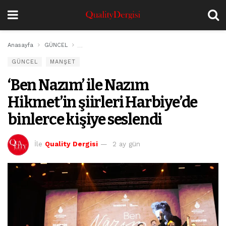
Anasayfa
GÜNCEL
‘Ben Nazım’ ile Nazım Hikmet’in şiirleri Harbiye’de b
GÜNCEL
MANŞET
‘Ben Nazım’ ile Nazım
Hikmet’in şiirleri Harbiye’de
binlerce kişiye seslendi
İle
Quality Dergisi
2 ay gün