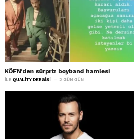
KÖFN'den sürpriz boyband hamlesi
İLE
QUALITY DERGISI
2 GÜN GÜN