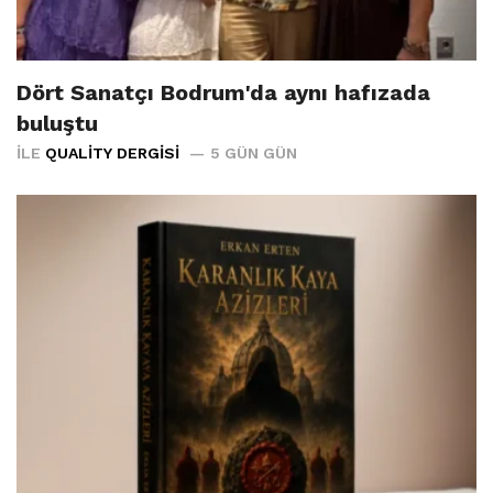
Dört Sanatçı Bodrum'da aynı hafızada
buluştu
İLE
QUALITY DERGISI
5 GÜN GÜN