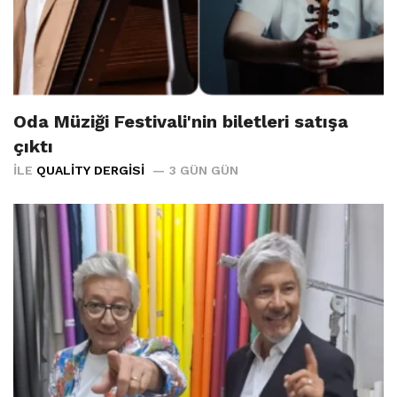
Oda Müziği Festivali'nin biletleri satışa
çıktı
İLE
QUALITY DERGISI
3 GÜN GÜN