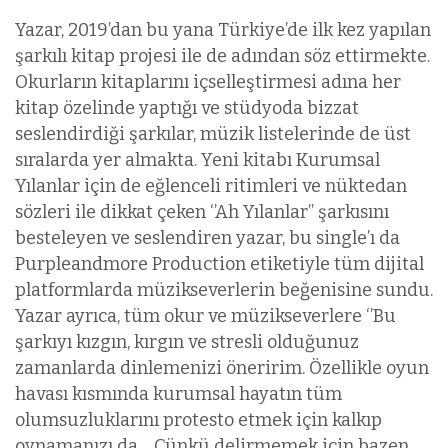
Yazar, 2019’dan bu yana Türkiye’de ilk kez yapılan
şarkılı kitap projesi ile de adından söz ettirmekte.
Okurların kitaplarını içselleştirmesi adına her
kitap özelinde yaptığı ve stüdyoda bizzat
seslendirdiği şarkılar, müzik listelerinde de üst
sıralarda yer almakta. Yeni kitabı Kurumsal
Yılanlar için de eğlenceli ritimleri ve nüktedan
sözleri ile dikkat çeken ‘’Ah Yılanlar’’ şarkısını
besteleyen ve seslendiren yazar, bu single’ı da
Purpleandmore Production etiketiyle tüm dijital
platformlarda müzikseverlerin beğenisine sundu.
Yazar ayrıca, tüm okur ve müzikseverlere ‘’Bu
şarkıyı kızgın, kırgın ve stresli olduğunuz
zamanlarda dinlemenizi öneririm. Özellikle oyun
havası kısmında kurumsal hayatın tüm
olumsuzluklarını protesto etmek için kalkıp
oynamanızı da… Çünkü delirmemek için bazen