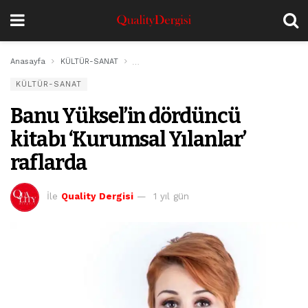
Anasayfa
KÜLTÜR-SANAT
Banu Yüksel’in dördüncü kitabı ‘Kurumsal Yıla
KÜLTÜR-SANAT
Banu Yüksel’in dördüncü
kitabı ‘Kurumsal Yılanlar’
raflarda
İle
Quality Dergisi
1 yıl gün