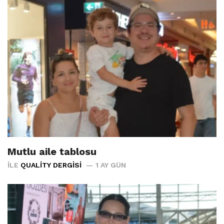
Mutlu aile tablosu
İLE
QUALITY DERGISI
1 AY GÜN