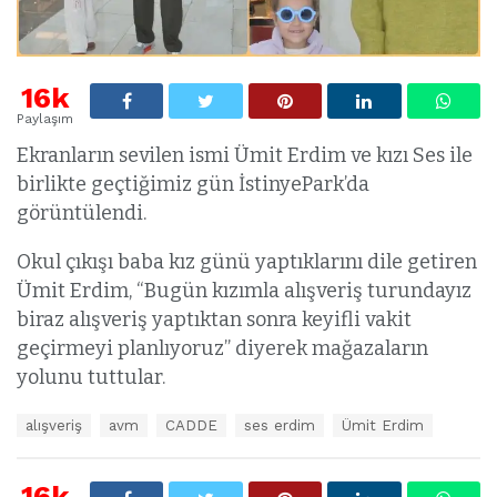
16k
Paylaşım
Ekranların sevilen ismi Ümit Erdim ve kızı Ses ile
birlikte geçtiğimiz gün İstinyePark’da
görüntülendi.
Okul çıkışı baba kız günü yaptıklarını dile getiren
Ümit Erdim, “Bugün kızımla alışveriş turundayız
biraz alışveriş yaptıktan sonra keyifli vakit
geçirmeyi planlıyoruz” diyerek mağazaların
yolunu tuttular.
E
alışveriş
avm
CADDE
ses erdim
Ümit Erdim
t
i
k
16k