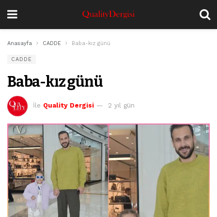
Anasayfa
CADDE
Baba-kız günü
CADDE
Baba-kız günü
İle
Quality Dergisi
2 yıl gün