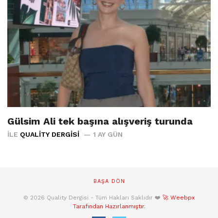
Gülsim Ali tek başına alışveriş turunda
İLE
QUALITY DERGISI
1 AY GÜN
BAŞA DÖN
© 2026 Quality Dergisi - Tüm Hakları Saklıdır ❤️
🚀 Weebpx
Tarafından Hazırlanmıştır.