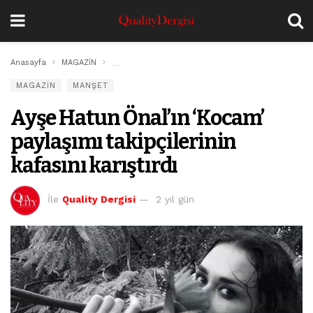
Anasayfa
MAGAZİN
Ayşe Hatun Önal’ın ‘Kocam’ paylaşımı takipçilerinin 
MAGAZİN
MANŞET
Ayşe Hatun Önal’ın ‘Kocam’
paylaşımı takipçilerinin
kafasını karıştırdı
İle
Quality Dergisi
2 yıl gün