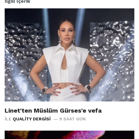
İlgili İçerik
Linet'ten Müslüm Gürses'e vefa
İLE
QUALITY DERGISI
9 SAAT GÜN