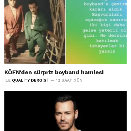
KÖFN'den sürpriz boyband hamlesi
İLE
QUALITY DERGISI
12 SAAT GÜN