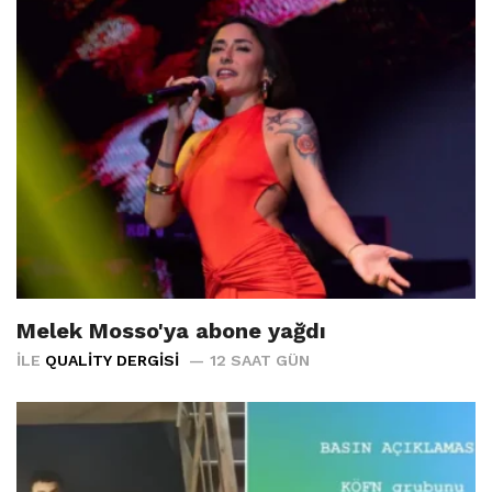
Melek Mosso'ya abone yağdı
İLE
QUALITY DERGISI
12 SAAT GÜN