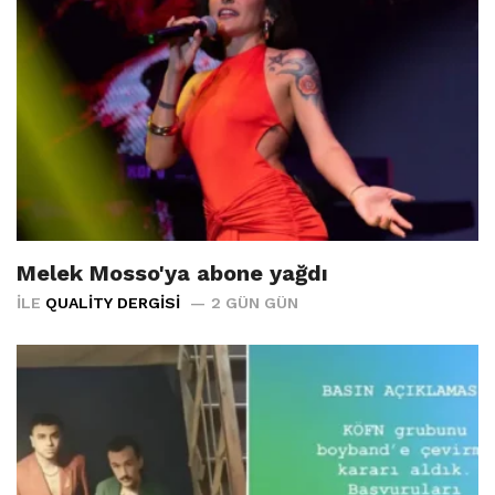
Melek Mosso'ya abone yağdı
İLE
QUALITY DERGISI
2 GÜN GÜN