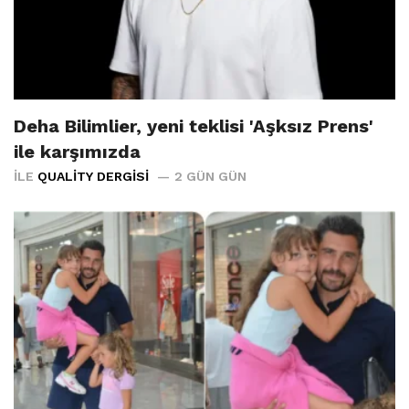
Deha Bilimlier, yeni teklisi 'Aşksız Prens'
ile karşımızda
İLE
QUALITY DERGISI
2 GÜN GÜN