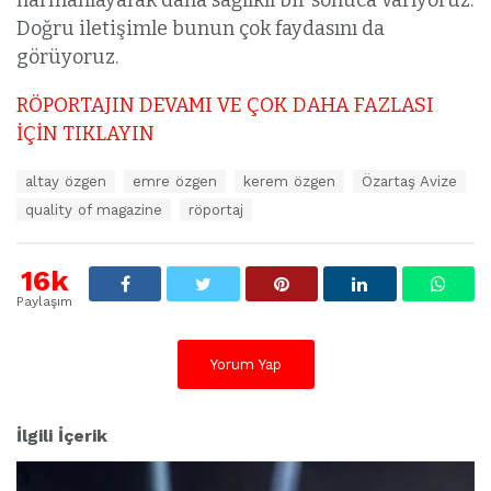
harmanlayarak daha sağlıklı bir sonuca varıyoruz.
Doğru iletişimle bunun çok faydasını da
görüyoruz.
RÖPORTAJIN DEVAMI VE ÇOK DAHA FAZLASI
İÇİN TIKLAYIN
E
altay özgen
emre özgen
kerem özgen
Özartaş Avize
t
quality of magazine
röportaj
i
k
e
16k
t
l
Paylaşım
e
r
:
Yorum Yap
İlgili İçerik