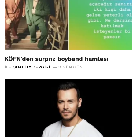
KÖFN'den sürpriz boyband hamlesi
İLE
QUALITY DERGISI
2 GÜN GÜN