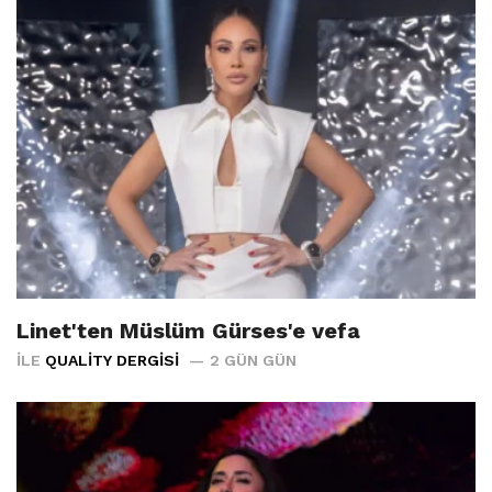
Linet'ten Müslüm Gürses'e vefa
İLE
QUALITY DERGISI
2 GÜN GÜN