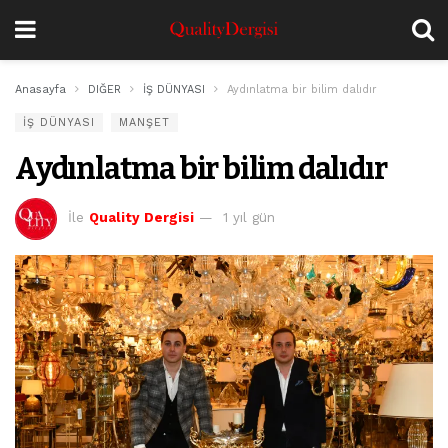
Anasayfa
DIĞER
İŞ DÜNYASI
Aydınlatma bir bilim dalıdır
İŞ DÜNYASI
MANŞET
Aydınlatma bir bilim dalıdır
İle
Quality Dergisi
1 yıl gün