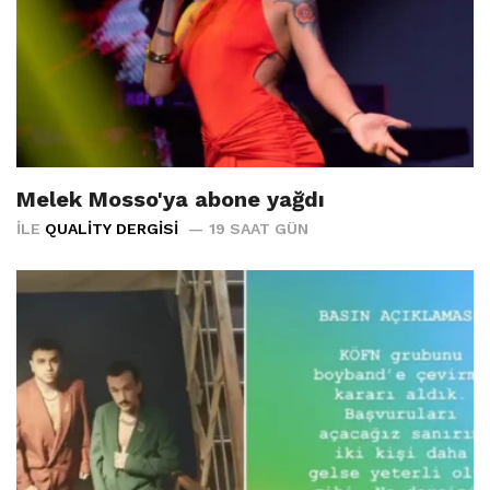
Melek Mosso'ya abone yağdı
İLE
QUALITY DERGISI
19 SAAT GÜN