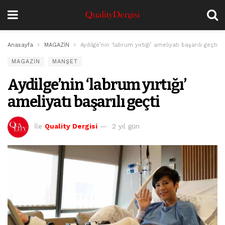
Anasayfa
MAGAZİN
Aydilge’nin ‘labrum yırtığı’ ameliyatı başarılı geçti
MAGAZİN
MANŞET
Aydilge’nin ‘labrum yırtığı’
ameliyatı başarılı geçti
İle
Quality Dergisi
2 yıl gün