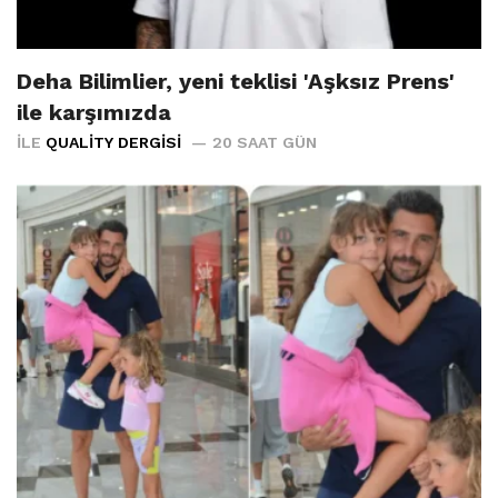
Deha Bilimlier, yeni teklisi 'Aşksız Prens'
ile karşımızda
İLE
QUALITY DERGISI
20 SAAT GÜN