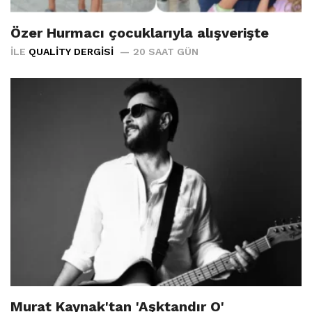
Özer Hurmacı çocuklarıyla alışverişte
İLE
QUALITY DERGISI
20 SAAT GÜN
Murat Kaynak'tan 'Aşktandır O'