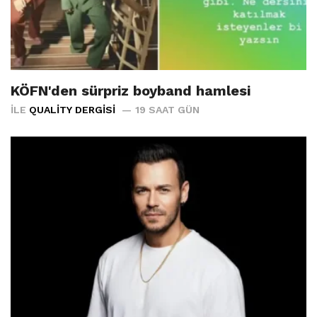
KÖFN'den sürpriz boyband hamlesi
İLE
QUALITY DERGISI
19 SAAT GÜN