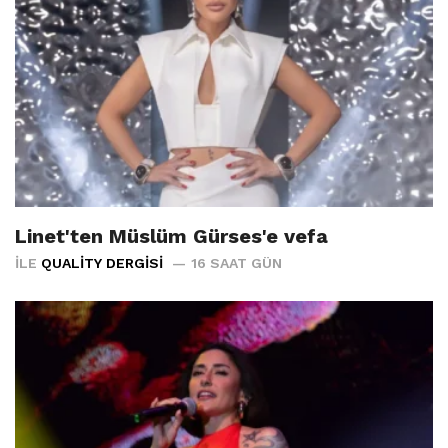
Linet'ten Müslüm Gürses'e vefa
İLE
QUALITY DERGISI
16 SAAT GÜN