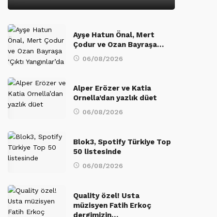
Ayşe Hatun Önal, Mert
Çodur ve Ozan Bayraşa…
06/08/2026
Alper Erözer ve Katia
Ornella’dan yazlık düet
06/08/2026
Blok3, Spotify Türkiye Top
50 listesinde
06/08/2026
Quality özel! Usta
müzisyen Fatih Erkoç
dergimizin…