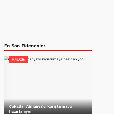
En Son Eklenenler
MAGAZİN
Çakallar Almanya’yı karıştırmaya
hazırlanıyor