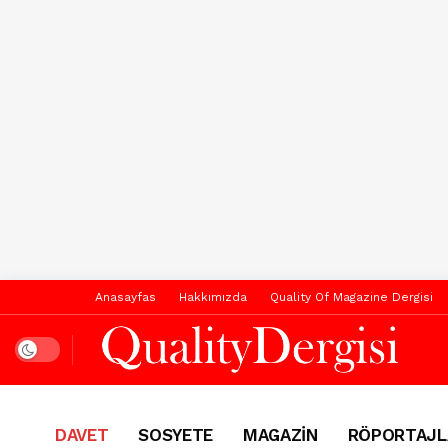
Anasayfas
Hakkımızda
Quality Of Magazine Dergisi
Dark mode
DAVET
SOSYETE
MAGAZİN
RÖPORTAJL