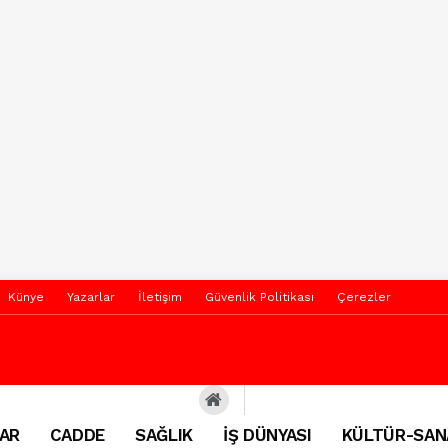
Künye
Yazarlar
İletişim
Güvenlik Politikası
Çerezler
AR
CADDE
SAĞLIK
İŞ DÜNYASI
KÜLTÜR-SAN