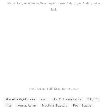
Selçuk İlkan, Pelin Suade, Sevim Aydın, Kemal Aslan, Uğur Arslan, Rıdvan
Bıyık
Recai Arslan, Fatih Kıral, Tamer Cesur
E
ahmet selçuk ilkan
asad
Av. Gültekin Erdur
DAVET
t
iftar
Kemal Aslan
Mustafa Bozkurt
Pelin Suade