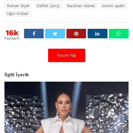
i
k
Rıdvan Bıyık
Saffet Çerçi
Saruhan Hünel
sevim aydın
e
Uğur Arslan
t
l
e
16k
r
:
Paylaşım
Yorum Yap
İlgili İçerik