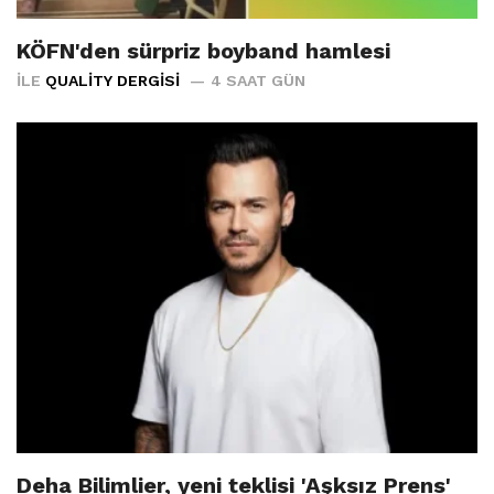
KÖFN'den sürpriz boyband hamlesi
İLE
QUALITY DERGISI
4 SAAT GÜN
Deha Bilimlier, yeni teklisi 'Aşksız Prens'