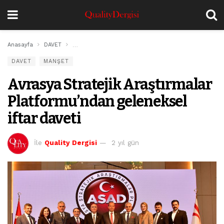
Anasayfa
DAVET
Avrasya Stratejik Araştırmalar Platformu’ndan geleneks
DAVET
MANŞET
Avrasya Stratejik Araştırmalar
Platformu’ndan geleneksel
iftar daveti
İle
Quality Dergisi
2 yıl gün