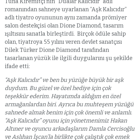
Tuna Kiremitçi’nin “Dualar Kalıcıdır” adlı
romanından sahneye uyarlanan “Aşk Kalıcıdır”
adlı tiyatro oyununun aynı zamanda prömiyer
salon destekçisi olan Dione Diamond, tasarım
ışıltısını sanatla birleştirdi. Birçok ödüle sahip
olan, tiyatroya 55 yılını veren devlet sanatçısı
Dilek Türker Dione Diamond tarafından
tasarlanan yüzük ile ilgili duygularını şu şekilde
ifade etti:
“Aşk Kalıcıdır” ve ben bu yüzüğe büyük bir aşk
duydum. Bu güzel ve özel hediye için çok
teşekkür ederim. Hayatımda aldığım en özel
armağanlardan biri. Ayrıca bu muhteşem yüzüğü
sahnede almak benim için çok önemli ve anlamlı.
“Aşk Kalıcıdır” oyunu için yönetmenimiz Hakan
Altıner ve oyuncu arkadaşlarım Damla Cercisoğlu
ve Aslıhan İşcan’la birlikte çok çalıştık çok emek