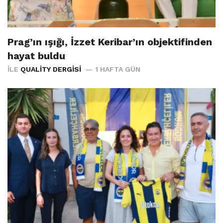
Prag’ın ışığı, İzzet Keribar’ın objektifinden
hayat buldu
İLE
QUALITY DERGISI
1 HAFTA GÜN