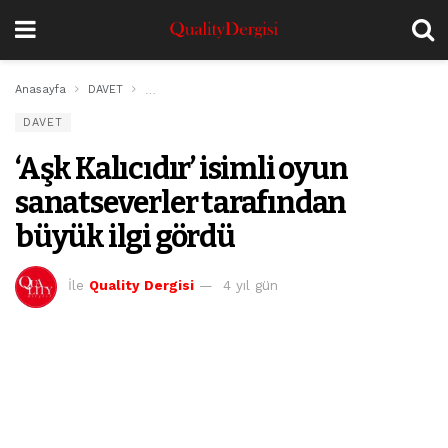
Anasayfa
DAVET
‘Aşk Kalıcıdır’ isimli oyun sanatseverler tarafından büy
DAVET
‘Aşk Kalıcıdır’ isimli oyun
sanatseverler tarafından
büyük ilgi gördü
İle
Quality Dergisi
4 yıl gün