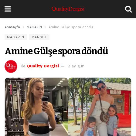
Anasayfa
MAGAZİN
Amine Gülşe spora döndü
MAGAZİN
MANŞET
Amine Gülşe spora döndü
İle
Quality Dergisi
2 ay gün