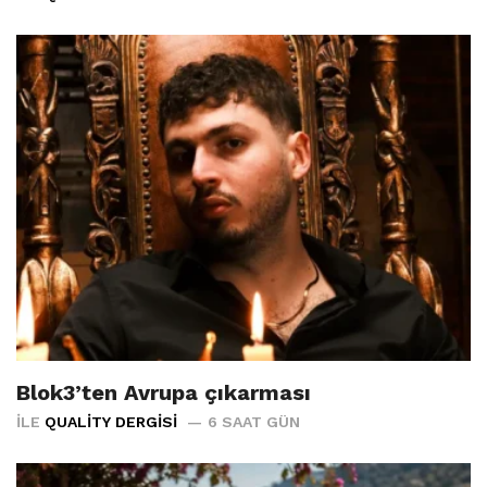
Blok3’ten Avrupa çıkarması
İLE
QUALITY DERGISI
6 SAAT GÜN