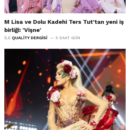
M Lisa ve Dolu Kadehi Ters Tut’tan yeni iş
birliği: 'Vişne'
İLE
QUALITY DERGISI
5 SAAT GÜN