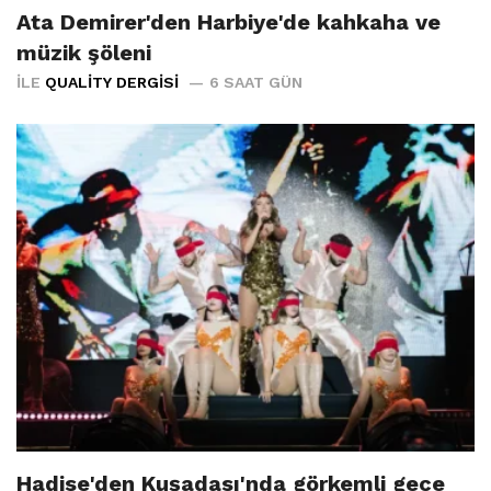
Ata Demirer'den Harbiye'de kahkaha ve
müzik şöleni
İLE
QUALITY DERGISI
6 SAAT GÜN
Hadise'den Kuşadası'nda görkemli gece