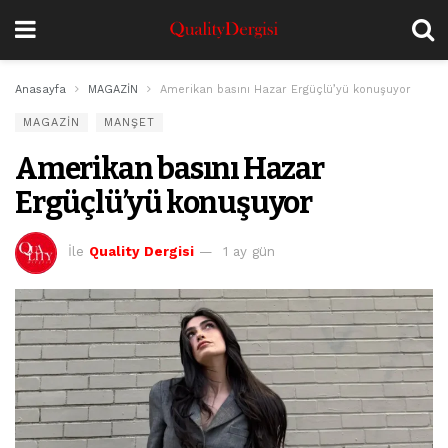
Anasayfa
MAGAZİN
Amerikan basını Hazar Ergüçlü’yü konuşuyor
MAGAZİN
MANŞET
Amerikan basını Hazar
Ergüçlü’yü konuşuyor
İle
Quality Dergisi
1 ay gün