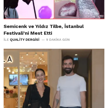
Semicenk ve Yıldız Tilbe, İstanbul
Festivali’ni Mest Etti
İLE
QUALITY DERGISI
9 DAKIKA GÜN