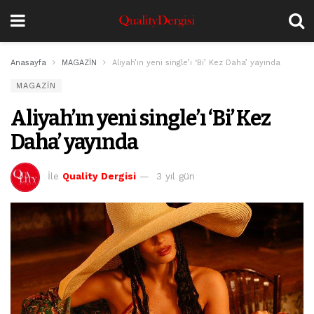
Anasayfa
MAGAZİN
Aliyah’ın yeni single’ı ‘Bi’ Kez Daha’ yayında
MAGAZİN
Aliyah’ın yeni single’ı ‘Bi’ Kez
Daha’ yayında
İle
Quality Dergisi
3 yıl gün