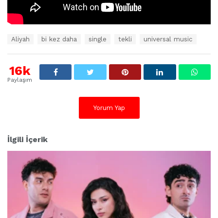
E
Aliyah
bi kez daha
single
tekli
universal music
t
i
k
16k
e
Paylaşım
t
l
e
Yorum Yap
r
:
İlgili İçerik