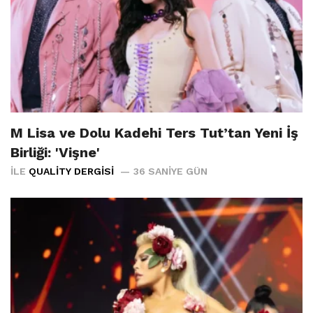
M Lisa ve Dolu Kadehi Ters Tut’tan Yeni İş
Birliği: 'Vişne'
İLE
QUALITY DERGISI
36 SANIYE GÜN