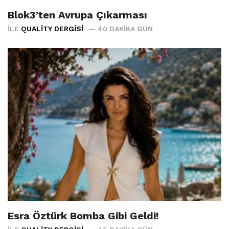
Blok3’ten Avrupa Çıkarması
İLE
QUALITY DERGISI
40 DAKIKA GÜN
Esra Öztürk Bomba Gibi Geldi!