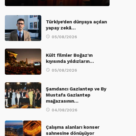
Türkiye’den dünyaya açılan
yapay zekâ…
05/08/2026
Kült filmler Boğaz’ın
kıyısında yıldızların…
05/08/2026
Şamdancı Gaziantep ve By
Mustafa Gaziantep
mağazasının…
04/08/2026
Çalışma alanları konser
sahnesine dönüşüyor