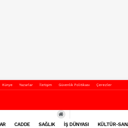
Künye
Yazarlar
İletişim
Güvenlik Politikası
Çerezler
AR
CADDE
SAĞLIK
İŞ DÜNYASI
KÜLTÜR-SAN