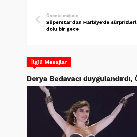
Önceki makale
Süperstar'dan Harbiye'de sürprizlerl
dolu bir gece
İlgili Mesajlar
Derya Bedavacı duygulandırdı,