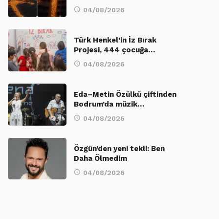
04/08/2026
Türk Henkel’in İz Bırak
Projesi, 444 çocuğa…
04/08/2026
Eda–Metin Özülkü çiftinden
Bodrum’da müzik…
04/08/2026
Özgün’den yeni tekli: Ben
Daha Ölmedim
04/08/2026