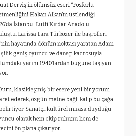
uat Derviş’in ölümsüz eseri “Fosforlu
tmenliğini Hakan Alkan’ın üstlendiği
026’da İstanbul Lütfi Kırdar Anadolu
uştu. Larissa Lara Türközer ile başrolleri
e’nin hayatında dönüm noktası yaratan Adam
kişilik geniş oyuncu ve dansçı kadrosuyla
plumdaki yerini 1940’lardan bugüne taşıyan
yor.
Duru, klasikleşmiş bir esere yeni bir yorum
ret ederek, özgün metne bağlı kalıp bu çağa
 belirtiyor. Sanatçı, kültürel mirasa duyduğu
 oyuncu olarak hem ekip ruhunu hem de
cini ön plana çıkarıyor.