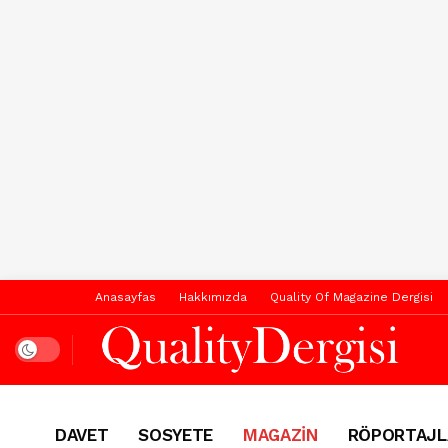
Anasayfas
Hakkımızda
Quality Of Magazine Dergisi
Dark mode
DAVET
SOSYETE
MAGAZİN
RÖPORTAJL