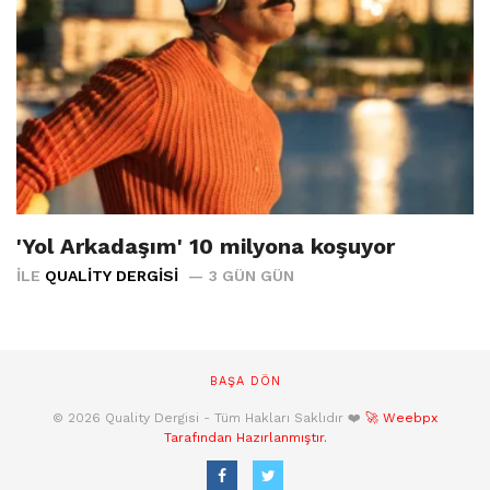
'Yol Arkadaşım' 10 milyona koşuyor
İLE
QUALITY DERGISI
3 GÜN GÜN
BAŞA DÖN
© 2026 Quality Dergisi - Tüm Hakları Saklıdır ❤️
🚀 Weebpx
Tarafından Hazırlanmıştır.