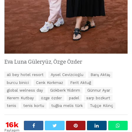
Eva Luna Güleryüz, Özge Özder
E
ali bey hotel resort
Aysel Cevizcioğlu
Barış Aktaş
t
burcu binici
Cenk Korkmaz
Ferit Aktuğ
i
k
global welness day
Gökberk Yıldırım
Günnur Ayar
e
Kerem Kutbay
özge özder
padel
sarp bozkurt
t
l
tenis
tenis kortu
tuğba melis türk
Tuğçe Kılınç
e
r
:
16k
Paylaşım