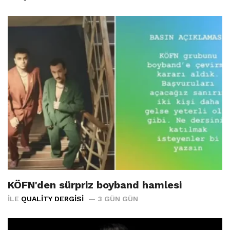
KÖFN'den sürpriz boyband hamlesi
İLE
QUALITY DERGISI
3 GÜN GÜN