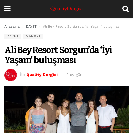
Anasayfa
DAVET
Ali Bey Resort Sorgun’da ‘İyi Yaşam’ buluşması
DAVET
MANŞET
Ali Bey Resort Sorgun’da ‘İyi
Yaşam’ buluşması
İle
Quality Dergisi
2 ay gün