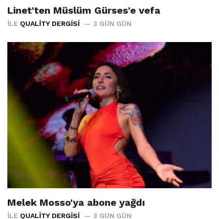
Linet'ten Müslüm Gürses'e vefa
İLE
QUALITY DERGISI
3 GÜN GÜN
Melek Mosso'ya abone yağdı
İLE
QUALITY DERGISI
3 GÜN GÜN