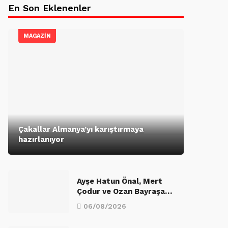
En Son Eklenenler
MAGAZİN
Çakallar Almanya’yı karıştırmaya
hazırlanıyor
Ayşe Hatun Önal, Mert
Çodur ve Ozan Bayraşa…
06/08/2026