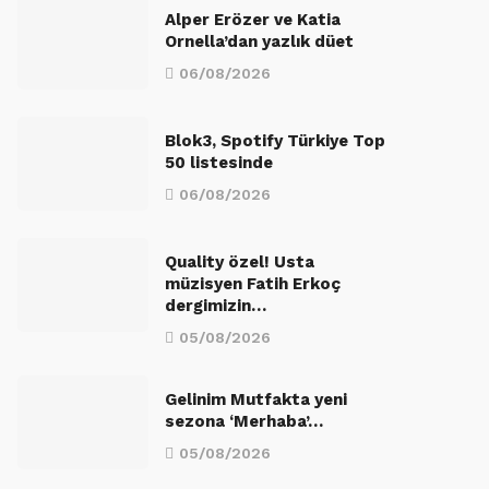
Alper Erözer ve Katia
Ornella’dan yazlık düet
06/08/2026
Blok3, Spotify Türkiye Top
50 listesinde
06/08/2026
Quality özel! Usta
müzisyen Fatih Erkoç
dergimizin…
05/08/2026
Gelinim Mutfakta yeni
sezona ‘Merhaba’…
05/08/2026