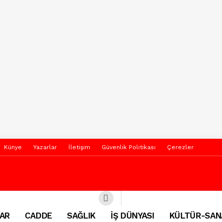
Künye
Yazarlar
İletişim
Güvenlik Politikası
Çerezler
AR
CADDE
SAĞLIK
İŞ DÜNYASI
KÜLTÜR-SAN