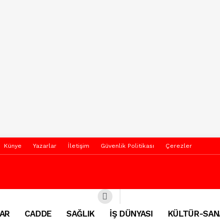
Künye
Yazarlar
İletişim
Güvenlik Politikası
Çerezler
AR
CADDE
SAĞLIK
İŞ DÜNYASI
KÜLTÜR-SAN