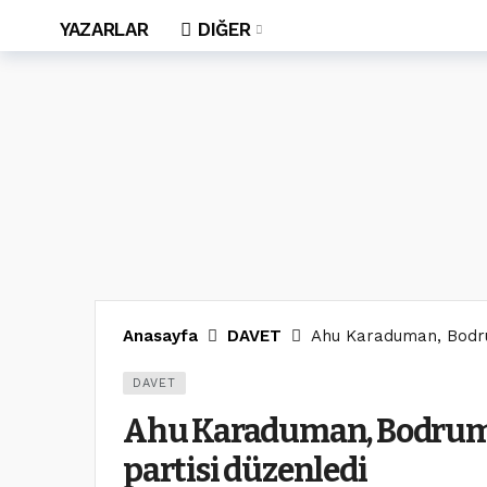
YAZARLAR
DIĞER
Anasayfa
DAVET
Ahu Karaduman, Bodru
DAVET
Ahu Karaduman, Bodrum’
partisi düzenledi