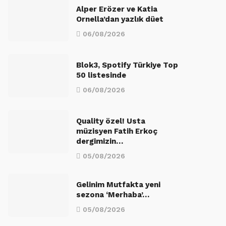
Alper Erözer ve Katia
Ornella’dan yazlık düet
06/08/2026
Blok3, Spotify Türkiye Top
50 listesinde
06/08/2026
Quality özel! Usta
müzisyen Fatih Erkoç
dergimizin…
05/08/2026
Gelinim Mutfakta yeni
sezona ‘Merhaba’…
05/08/2026