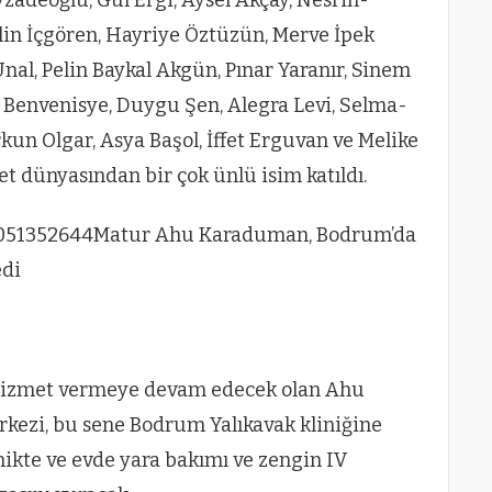
lin İçgören, Hayriye Öztüzün, Merve İpek
Ünal, Pelin Baykal Akgün, Pınar Yaranır, Sinem
i Benvenisye, Duygu Şen, Alegra Levi, Selma-
n Olgar, Asya Başol, İffet Erguvan ve Melike
t dünyasından bir çok ünlü isim katıldı.
 hizmet vermeye devam edecek olan Ahu
kezi, bu sene Bodrum Yalıkavak kliniğine
inikte ve evde yara bakımı ve zengin IV