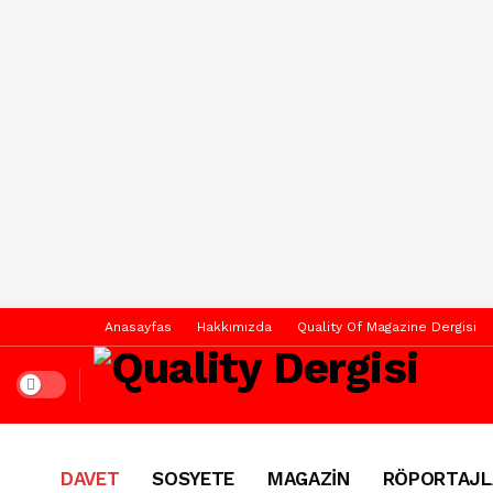
Anasayfas
Hakkımızda
Quality Of Magazine Dergisi
Dark mode
DAVET
SOSYETE
MAGAZİN
RÖPORTAJL