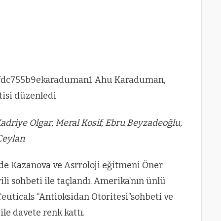
Kadriye Olgar, Meral Kosif, Ebru Beyzadeoğlu,
Ceylan
de Kazanova ve Asrroloji eğitmeni Öner
ili sohbeti ile taçlandı. Amerika’nın ünlü
ticals “Antioksidan Otoritesi”sohbeti ve
 ile davete renk kattı.