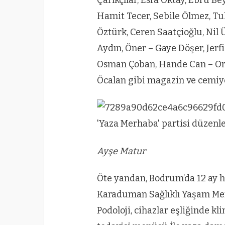
Hamit Tecer, Sebile Ölmez, Tu
Öztürk, Ceren Saatçioğlu, Nil 
Aydın, Öner – Gaye Döşer, Jerf
Osman Çoban, Hande Can – Orku
Öcalan gibi magazin ve cemiye
Ayşe Matur
Öte yandan, Bodrum’da 12 ay
Karaduman Sağlıklı Yaşam Mer
Podoloji, cihazlar eşliğinde kl