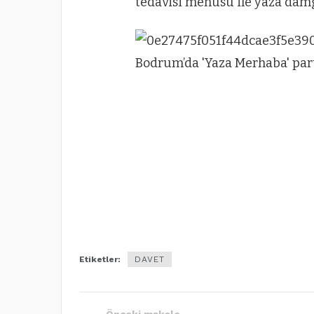
tedavisi menüsü İle yaza damg
Etiketler:
DAVET