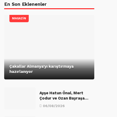
En Son Eklenenler
MAGAZİN
Çakallar Almanya’yı karıştırmaya
hazırlanıyor
Ayşe Hatun Önal, Mert
Çodur ve Ozan Bayraşa…
06/08/2026