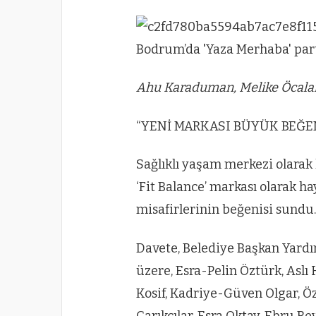
Ahu Karaduman, Melike Öcala
“YENİ MARKASI BÜYÜK BEĞEN
Sağlıklı yaşam merkezi olara
‘Fit Balance’ markası olarak ha
misafirlerinin beğenisi sundu
Davete, Belediye Başkan Yardı
üzere, Esra-Pelin Öztürk, Asl
Kosif, Kadriye-Güven Olgar, Ö
Çarıkçılar, Esra Oktay, Ebru Be