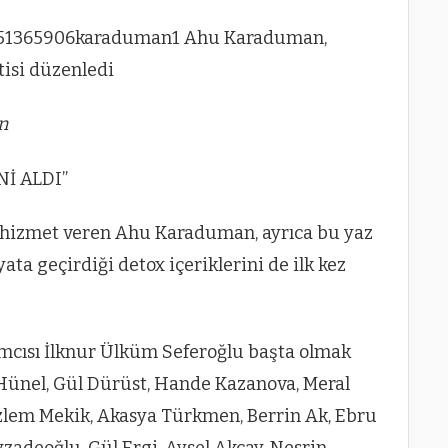
n
İ ALDI”
k hizmet veren Ahu Karaduman, ayrıca bu yaz
yata geçirdiği detox içeriklerini de ilk kez
.
mcısı İlknur Ülküm Seferoğlu başta olmak
ı Hünel, Gül Dürüst, Hande Kazanova, Meral
zlem Mekik, Akasya Türkmen, Berrin Ak, Ebru
yzadeoğlu, Gül Ergi, Aysel Akçay, Nesrin-