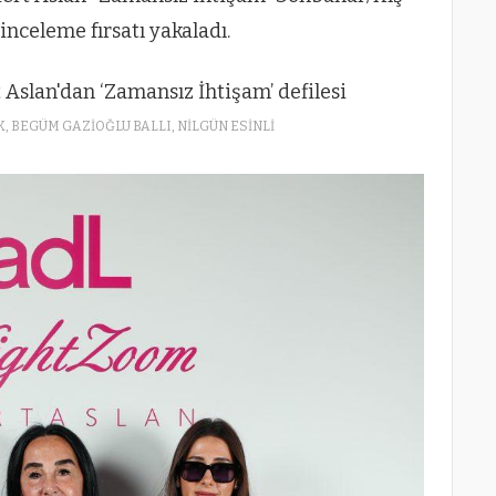
nceleme fırsatı yakaladı.
 BEGÜM GAZİOĞLU BALLI, NİLGÜN ESİNLİ