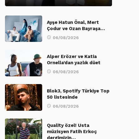
Ayşe Hatun Önal, Mert
Çodur ve Ozan Bayraşa…
06/08/2026
Alper Erözer ve Katia
Ornella’dan yazlık düet
06/08/2026
Blok3, Spotify Türkiye Top
50 listesinde
06/08/2026
Quality özel! Usta
müzisyen Fatih Erkoç
dergimizin…