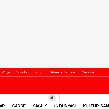
Künye
Yazarlar
İletişim
Güvenlik Politikası
Çerezler
AR
CADDE
SAĞLIK
İŞ DÜNYASI
KÜLTÜR-SAN