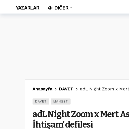
YAZARLAR
DIĞER
Anasayfa
DAVET
adL Night Zoom x Mert 
DAVET
MANŞET
adL Night Zoom x Mert A
İhtişam’ defilesi