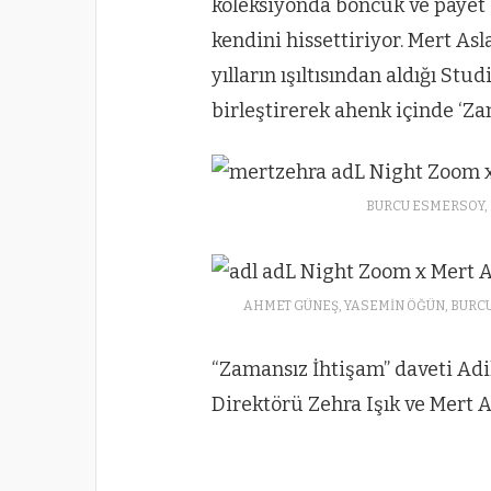
koleksiyonda boncuk ve payet 
kendini hissettiriyor. Mert Asla
yılların ışıltısından aldığı Stu
birleştirerek ahenk içinde ‘Z
BURCU ESMERSOY, 
AHMET GÜNEŞ, YASEMİN ÖĞÜN, BURC
“Zamansız İhtişam” daveti Adil
Direktörü Zehra Işık ve Mert A