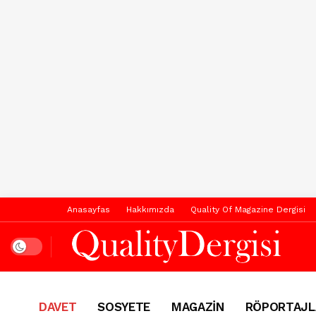
Anasayfas
Hakkımızda
Quality Of Magazine Dergisi
Dark mode
DAVET
SOSYETE
MAGAZİN
RÖPORTAJL