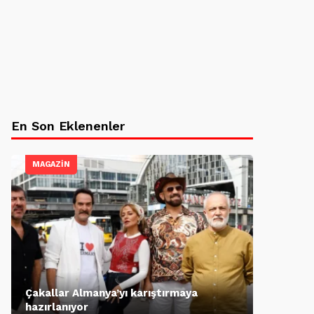
En Son Eklenenler
MAGAZİN
Çakallar Almanya’yı karıştırmaya
hazırlanıyor