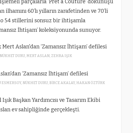
işlemeli parçalarla ‘Pret a Couture’ dokunuşu
n ilhamını 60’lı yılların zarafetinden ve 70’li
dio 54 stillerini sonsuz bir ihtişamla
amansız İhtişam’ koleksiyonunda sunuyor.
NÜKHET DURU, MERT ASLAN, ZEHRA IŞIK
U ESMERSOY, NÜKHET DURU, BİRCE AKALAY, HAKAN ÖZTÜRK
 Işık Başkan Yardımcısı ve Tasarım Ekibi
slan ev sahipliğinde gerçekleşti.