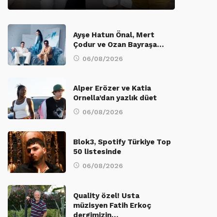
Ayşe Hatun Önal, Mert
Çodur ve Ozan Bayraşa…
06/08/2026
Alper Erözer ve Katia
Ornella’dan yazlık düet
06/08/2026
Blok3, Spotify Türkiye Top
50 listesinde
06/08/2026
Quality özel! Usta
müzisyen Fatih Erkoç
dergimizin…