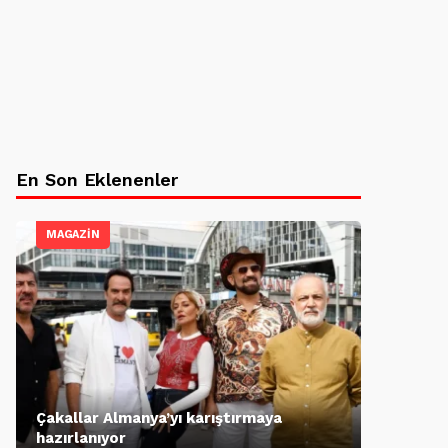
En Son Eklenenler
MAGAZİN
Çakallar Almanya’yı karıştırmaya
hazırlanıyor