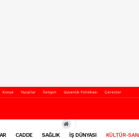
Künye
Yazarlar
İletişim
Güvenlik Politikası
Çerezler
AR
CADDE
SAĞLIK
İŞ DÜNYASI
KÜLTÜR-SAN