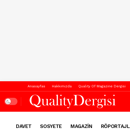
Anasayfas
Hakkımızda
Quality Of Magazine Dergisi
Dark mode
DAVET
SOSYETE
MAGAZİN
RÖPORTAJL