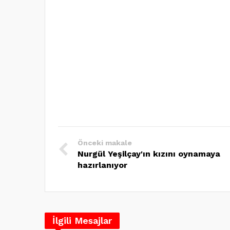
Önceki makale
Nurgül Yeşilçay'ın kızını oynamaya
hazırlanıyor
İlgili Mesajlar