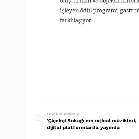
oluşturulan ve objektif kriterle
işleyen ödül programı, gastron
farklılaşıyor.
Önceki makale
'Çiçekçi Sokağı'nın orjinal müzikleri,
dijital platformlarda yayında