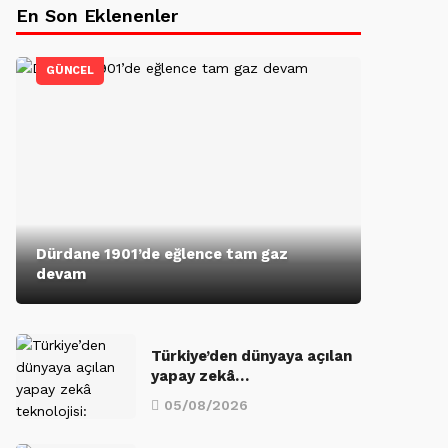
En Son Eklenenler
GÜNCEL
Dürdane 1901’de eğlence tam gaz
devam
Türkiye’den dünyaya açılan
yapay zekâ…
05/08/2026