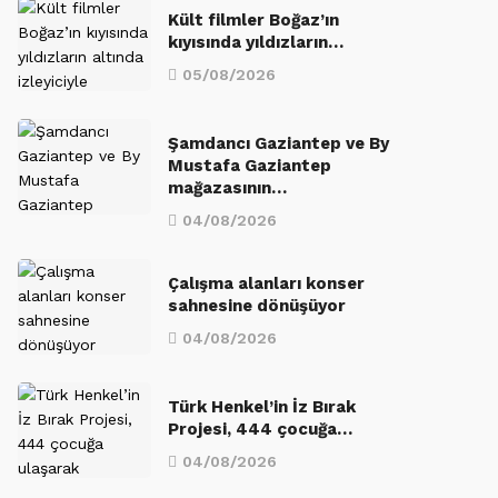
Kült filmler Boğaz’ın
kıyısında yıldızların…
05/08/2026
Şamdancı Gaziantep ve By
Mustafa Gaziantep
mağazasının…
04/08/2026
Çalışma alanları konser
sahnesine dönüşüyor
04/08/2026
Türk Henkel’in İz Bırak
Projesi, 444 çocuğa…
04/08/2026