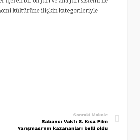
r içeren bir ön jüri ve ana jüri sistemi ile
omi kültürüne ilişkin kategorileriyle
Sonraki Makale
Sabancı Vakfı 8. Kısa Film
Yarışması’nın kazananları belli oldu