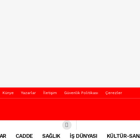
Künye
Yazarlar
İletişim
Güvenlik Politikası
Çerezler
AR
CADDE
SAĞLIK
İŞ DÜNYASI
KÜLTÜR-SAN