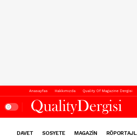
Anasayfas
Hakkımızda
Quality Of Magazine Dergisi
Dark mode
DAVET
SOSYETE
MAGAZİN
RÖPORTAJL