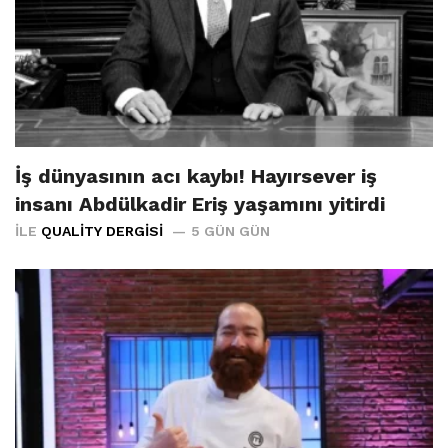
İş dünyasının acı kaybı! Hayırsever iş
insanı Abdülkadir Eriş yaşamını yitirdi
İLE
QUALITY DERGISI
5 GÜN GÜN