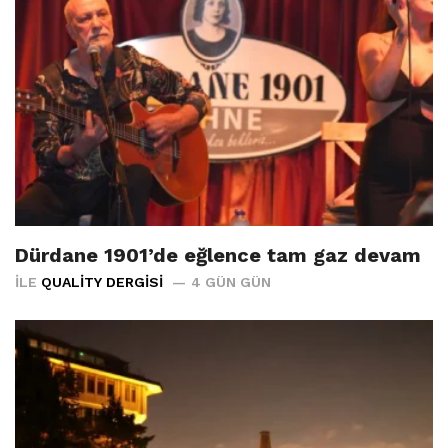
Dürdane 1901’de eğlence tam gaz devam
İLE
QUALITY DERGISI
4 GÜN GÜN