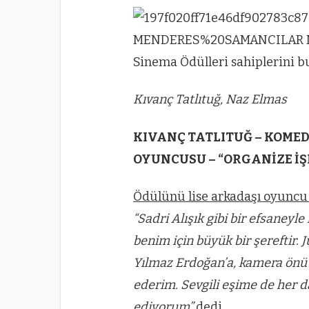
Kıvanç Tatlıtuğ, Naz Elmas
KIVANÇ TATLITUĞ – KOMED
OYUNCUSU – “ORGANİZE İŞ
Ödülünü lise arkadaşı oyuncu N
“Sadri Alışık gibi bir efsaney
benim için büyük bir şereftir. 
Yılmaz Erdoğan’a, kamera önü 
ederim. Sevgili eşime de her 
ediyorum”
dedi.