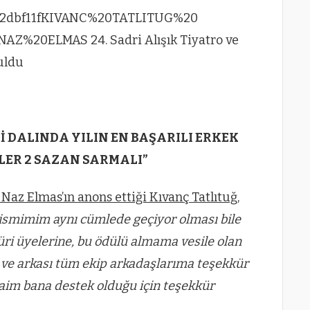
İ DALINDA YILIN EN BAŞARILI ERKEK
LER 2 SAZAN SARMALI”
az Elmas’ın anons ettiği Kıvanç Tatlıtuğ,
le ismimim aynı cümlede geçiyor olması bile
Jüri üyelerine, bu ödülü almama vesile olan
ve arkası tüm ekip arkadaşlarıma teşekkür
daim bana destek olduğu için teşekkür