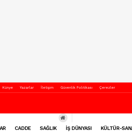
Künye
Yazarlar
İletişim
Güvenlik Politikası
Çerezler
AR
CADDE
SAĞLIK
İŞ DÜNYASI
KÜLTÜR-SAN