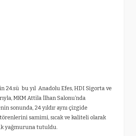
in 24.sü bu yıl Anadolu Efes, HDI Sigorta ve
arıyla, MKM Attila İlhan Salonu’nda
enin sonunda, 24 yıldır aynı çizgide
örenlerini samimi, sıcak ve kaliteli olarak
rik yağmuruna tutuldu.