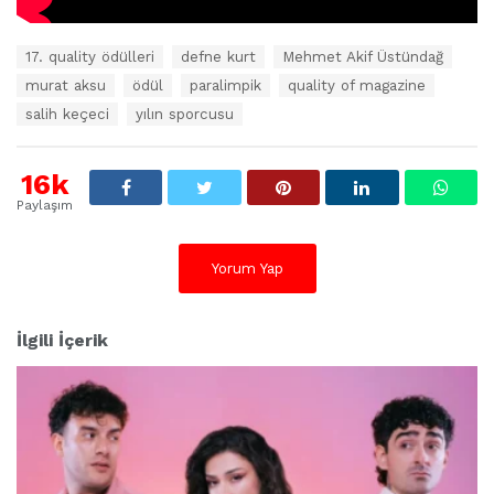
E
17. quality ödülleri
defne kurt
Mehmet Akif Üstündağ
t
murat aksu
ödül
paralimpik
quality of magazine
i
k
salih keçeci
yılın sporcusu
e
t
l
16k
e
Paylaşım
r
:
Yorum Yap
İlgili İçerik