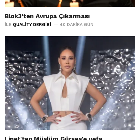
Blok3’ten Avrupa Çıkarması
İLE
QUALITY DERGISI
40 DAKIKA GÜN
Linet'ten Müslüm Gürses'e vefa