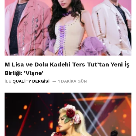
M Lisa ve Dolu Kadehi Ters Tut’tan Yeni İş
Birliği: 'Vişne'
İLE
QUALITY DERGISI
1 DAKIKA GÜN