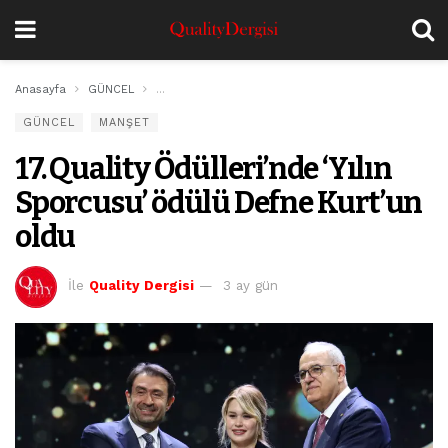
Anasayfa
GÜNCEL
17. Quality Ödülleri’nde ‘Yılın Sporcusu’ ödülü Defne
GÜNCEL
MANŞET
17. Quality Ödülleri’nde ‘Yılın
Sporcusu’ ödülü Defne Kurt’un
oldu
İle
Quality Dergisi
3 ay gün