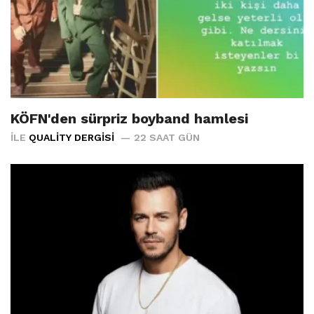
KÖFN'den sürpriz boyband hamlesi
İLE
QUALITY DERGISI
22 SAAT GÜN