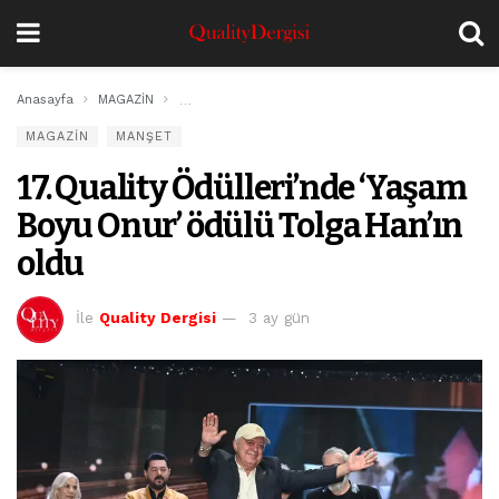
Anasayfa
MAGAZİN
17. Quality Ödülleri’nde ‘Yaşam Boyu Onur’ ödülü To
MAGAZİN
MANŞET
17. Quality Ödülleri’nde ‘Yaşam
Boyu Onur’ ödülü Tolga Han’ın
oldu
İle
Quality Dergisi
3 ay gün