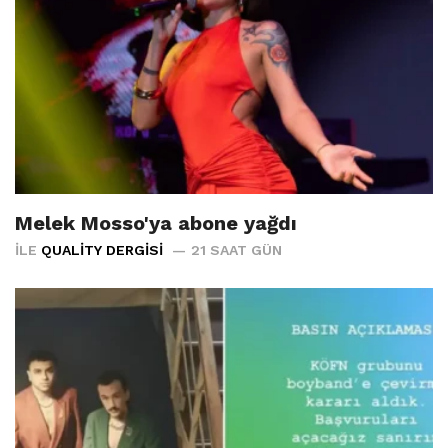
Melek Mosso'ya abone yağdı
İLE
QUALITY DERGISI
21 SAAT GÜN