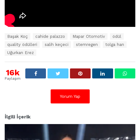
E
Başak Koç
cahide palazzo
Mapar Otomotiv
ödül
t
quality ödülleri
salih keçeci
stemregen
tolga han
i
k
Uğurkan Erez
e
t
l
16k
e
Paylaşım
r
:
Yorum Yap
İlgili İçerik