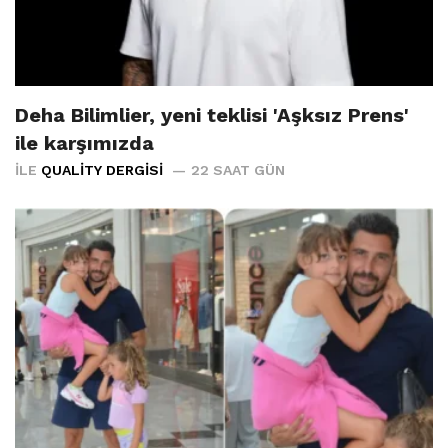
Deha Bilimlier, yeni teklisi 'Aşksız Prens'
ile karşımızda
İLE
QUALITY DERGISI
22 SAAT GÜN