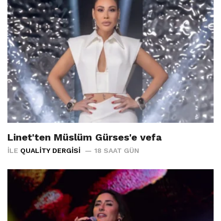
Linet'ten Müslüm Gürses'e vefa
İLE
QUALITY DERGISI
18 SAAT GÜN