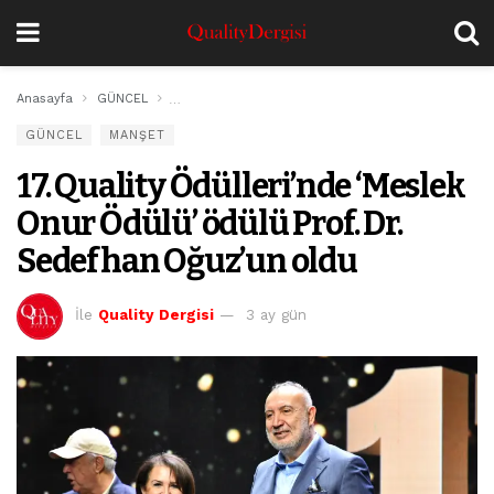
Anasayfa
GÜNCEL
17. Quality Ödülleri’nde ‘Meslek Onur Ödülü’ ödülü 
GÜNCEL
MANŞET
17. Quality Ödülleri’nde ‘Meslek
Onur Ödülü’ ödülü Prof. Dr.
Sedefhan Oğuz’un oldu
İle
Quality Dergisi
3 ay gün