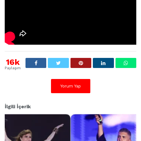
16k
Paylaşım
Yorum Yap
İlgili İçerik