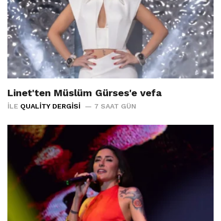
Linet'ten Müslüm Gürses'e vefa
İLE
QUALITY DERGISI
7 SAAT GÜN