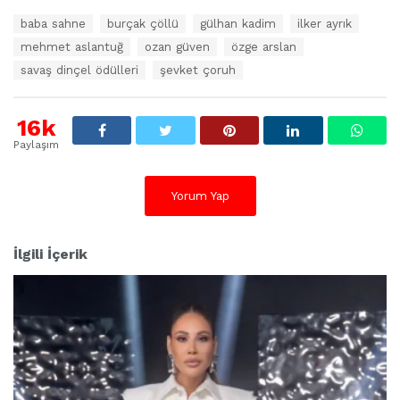
E
baba sahne
burçak çöllü
gülhan kadim
ilker ayrık
t
mehmet aslantuğ
ozan güven
özge arslan
i
k
savaş dinçel ödülleri
şevket çoruh
e
t
l
16k
e
Paylaşım
r
:
Yorum Yap
İlgili İçerik