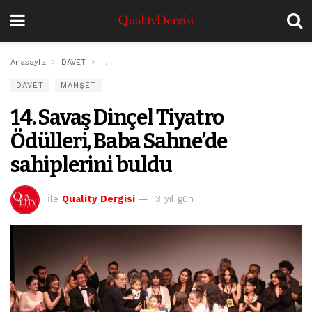
Anasayfa
DAVET
14. Savaş Dinçel Tiyatro Ödülleri, Baba Sahne’de sahi
DAVET
MANŞET
14. Savaş Dinçel Tiyatro
Ödülleri, Baba Sahne’de
sahiplerini buldu
İle
Quality Dergisi
3 yıl gün