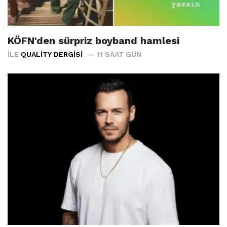
KÖFN'den sürpriz boyband hamlesi
İLE
QUALITY DERGISI
11 SAAT GÜN