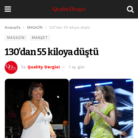
Anasayfa
MAGAZİN
130’dan 55 kiloya düştü
MAGAZİN
MANŞET
130’dan 55 kiloya düştü
İle
Quality Dergisi
1 ay gün