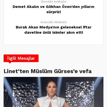
Önceki makale
Demet Akalın ve Gökhan Özen'den yılların
sürprizi
Sonraki Makale
Burak Akan Medya’nın geleneksel iftar
davetine ünlü isimler akın etti
İlgili Mesajlar
Linet’ten Müslüm Gürses’e vefa