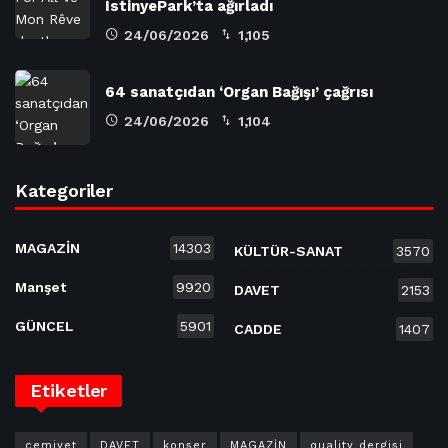
İstinyePark’ta ağırladı
24/06/2026
1,105
64 sanatçıdan ‘Organ Bağışı’ çağrısı
24/06/2026
1,104
Kategoriler
MAGAZİN
14303
KÜLTÜR-SANAT
3570
Manşet
9920
DAVET
2153
GÜNCEL
5901
CADDE
1407
Etiketler
cemiyet
DAVET
konser
MAGAZİN
quality dergisi