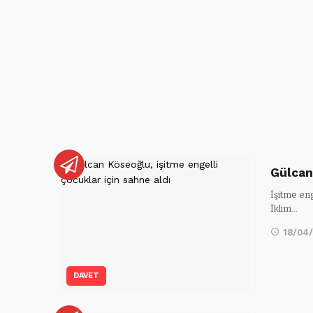
Gülcan
İşitme eng
İklim…
18/04
DAVET