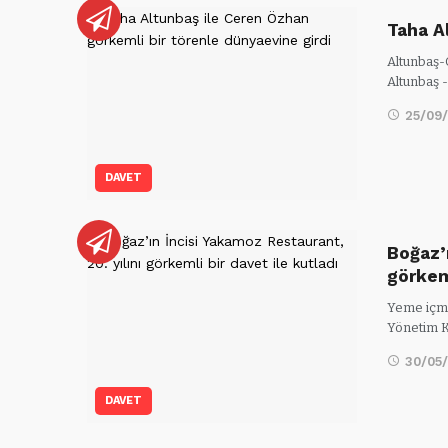
Taha A
Altunbaş-Ö
Altunbaş 
25/09
DAVET
Boğaz’ı
görke
Yeme içme
Yönetim K
30/05
DAVET