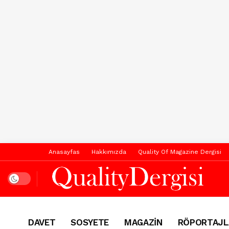
Anasayfas
Hakkımızda
Quality Of Magazine Dergisi
Dark mode
DAVET
SOSYETE
MAGAZİN
RÖPORTAJL