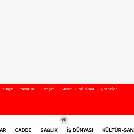
Künye
Yazarlar
İletişim
Güvenlik Politikası
Çerezler
AR
CADDE
SAĞLIK
İŞ DÜNYASI
KÜLTÜR-SAN