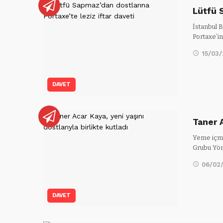
Lütfü 
İstanbul 
Portaxe’in
15/03
DAVET
Taner A
Yeme içme
Grubu Yön
06/02
DAVET