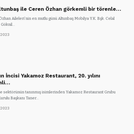
ltunbaş ile Ceren Özhan görkemli bir törenle…
zhan Aileleri’nin en mutlu günü Altunbaş Mobilya Y.K. Bşk. Celal
- Göknil…
/2023
n İncisi Yakamoz Restaurant, 20. yılını
mli…
 sektörünün tanınmış isimlerinden Yakamoz Restaurant Grubu
urulu Başkanı Taner…
/2023