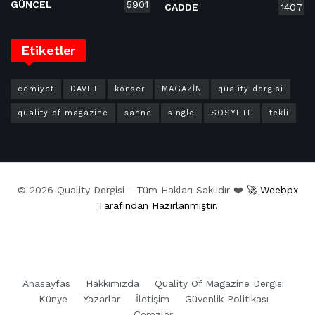
GÜNCEL
5901
CADDE
1407
Etiketler
cemiyet
DAVET
konser
MAGAZİN
quality dergisi
quality of magazine
sahne
single
SOSYETE
tekli
© 2026 Quality Dergisi - Tüm Hakları Saklıdır ❤️
🚀 Weebpx
Tarafından Hazırlanmıştır.
Anasayfas
Hakkımızda
Quality Of Magazine Dergisi
Künye
Yazarlar
İletişim
Güvenlik Politikası
Çerezler