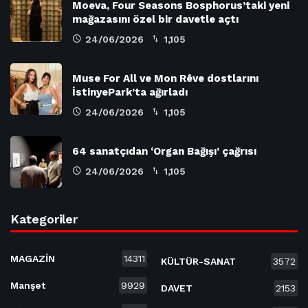
Moeva, Four Seasons Bosphorus’taki yeni
mağazasını özel bir davetle açtı
24/06/2026
1,105
Muse For All ve Mon Rêve dostlarını
İstinyePark’ta ağırladı
24/06/2026
1,105
64 sanatçıdan ‘Organ Bağışı’ çağrısı
24/06/2026
1,105
Kategoriler
MAGAZİN
14311
KÜLTÜR-SANAT
3572
Manşet
9929
DAVET
2153