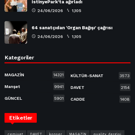
İstinyePark’ta ağırladı
24/06/2026
1,105
64 sanatçıdan ‘Organ Bağışı’ çağrısı
24/06/2026
1,105
Kategoriler
MAGAZİN
14321
KÜLTÜR-SANAT
3573
Manşet
9941
DAVET
2154
GÜNCEL
5901
CADDE
1408
Etiketler
cemiyet
DAVET
konser
MAGAZİN
quality dergisi