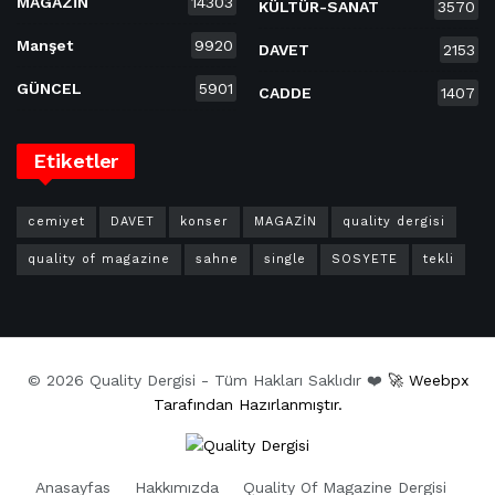
MAGAZİN
14303
KÜLTÜR-SANAT
3570
Manşet
9920
DAVET
2153
GÜNCEL
5901
CADDE
1407
Etiketler
cemiyet
DAVET
konser
MAGAZİN
quality dergisi
quality of magazine
sahne
single
SOSYETE
tekli
© 2026 Quality Dergisi - Tüm Hakları Saklıdır ❤️
🚀 Weebpx
Tarafından Hazırlanmıştır.
Anasayfas
Hakkımızda
Quality Of Magazine Dergisi