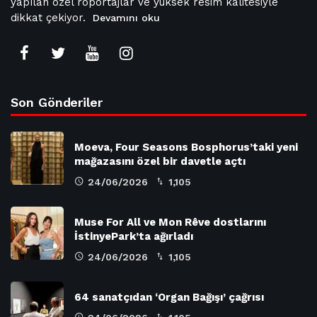
yapılan özel röportajlar ve yüksek resim kalitesiyle
dikkat çekiyor.
Devamını oku
Son Gönderiler
Moeva, Four Seasons Bosphorus’taki yeni
mağazasını özel bir davetle açtı
24/06/2026
1,105
Muse For All ve Mon Rêve dostlarını
İstinyePark’ta ağırladı
24/06/2026
1,105
64 sanatçıdan ‘Organ Bağışı’ çağrısı