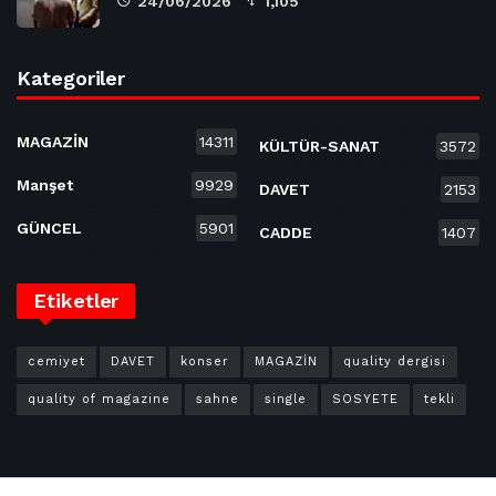
24/06/2026
1,105
Kategoriler
MAGAZİN
14311
KÜLTÜR-SANAT
3572
Manşet
9929
DAVET
2153
GÜNCEL
5901
CADDE
1407
Etiketler
cemiyet
DAVET
konser
MAGAZİN
quality dergisi
quality of magazine
sahne
single
SOSYETE
tekli