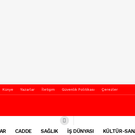
Künye
Yazarlar
İletişim
Güvenlik Politikası
Çerezler
AR
CADDE
SAĞLIK
İŞ DÜNYASI
KÜLTÜR-SAN