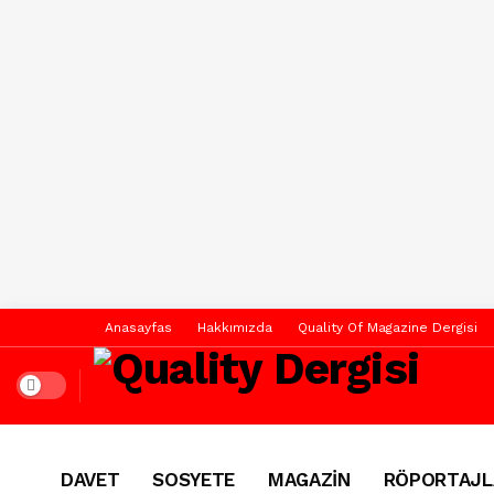
Anasayfas
Hakkımızda
Quality Of Magazine Dergisi
Dark mode
DAVET
SOSYETE
MAGAZİN
RÖPORTAJL