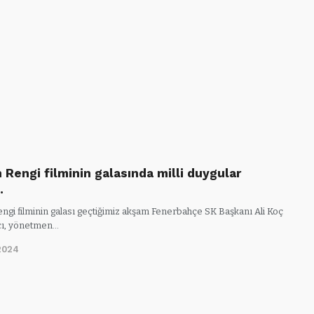
 Rengi filminin galasında milli duygular
…
engi filminin galası geçtiğimiz akşam Fenerbahçe SK Başkanı Ali Koç
cı, yönetmen…
2024