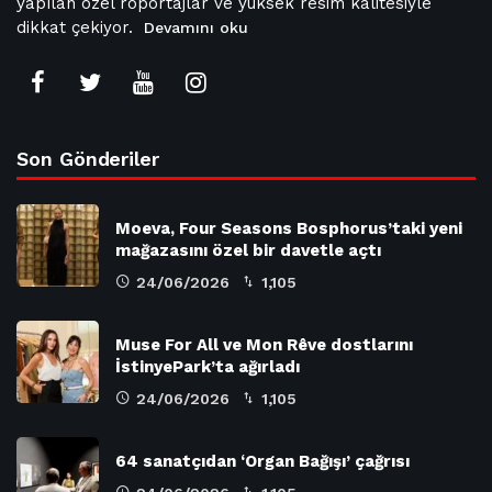
yapılan özel röportajlar ve yüksek resim kalitesiyle
dikkat çekiyor.
Devamını oku
Son Gönderiler
Moeva, Four Seasons Bosphorus’taki yeni
mağazasını özel bir davetle açtı
24/06/2026
1,105
Muse For All ve Mon Rêve dostlarını
İstinyePark’ta ağırladı
24/06/2026
1,105
64 sanatçıdan ‘Organ Bağışı’ çağrısı