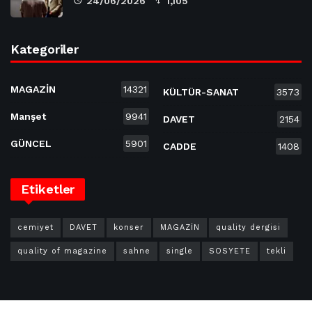
24/06/2026
1,105
Kategoriler
MAGAZİN
14321
KÜLTÜR-SANAT
3573
Manşet
9941
DAVET
2154
GÜNCEL
5901
CADDE
1408
Etiketler
cemiyet
DAVET
konser
MAGAZİN
quality dergisi
quality of magazine
sahne
single
SOSYETE
tekli