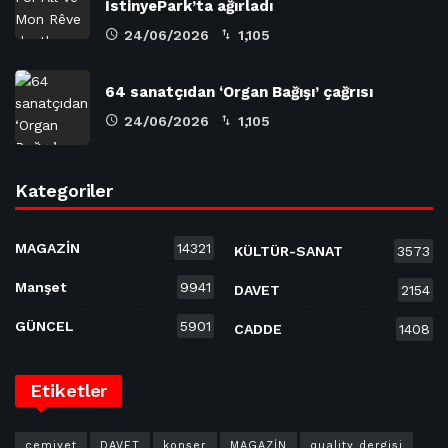
İstinyePark’ta ağırladı
24/06/2026
1,105
64 sanatçıdan ‘Organ Bağışı’ çağrısı
24/06/2026
1,105
Kategoriler
MAGAZİN
14321
KÜLTÜR-SANAT
3573
Manşet
9941
DAVET
2154
GÜNCEL
5901
CADDE
1408
Etiketler
cemiyet
DAVET
konser
MAGAZİN
quality dergisi